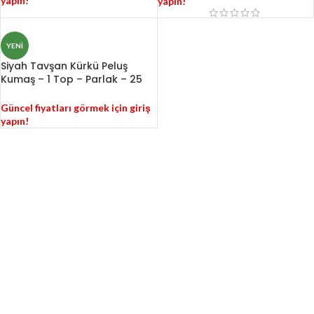
yapın!
yapın!
YENI
Siyah Tavşan Kürkü Peluş
Kumaş – 1 Top – Parlak – 25
KG – TVK1
Güncel fiyatları görmek için giriş
yapın!