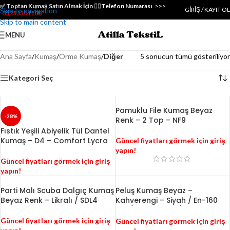
✅️ Toptan Kumaş Satın Almak İçin 👇🏻
Telefon Numarası
>>>
GIRIŞ / KAYIT OL
Skip to navigation
05353344108
Skip to main content
MENU
Ana Sayfa
/
Kumaş
/
Örme Kumaş
/
Diğer
5 sonucun tümü gösteriliyor
Kategori Seç
Pamuklu File Kumaş Beyaz
-28%
Renk – 2 Top – NF9
Fıstık Yeşili Abiyelik Tül Dantel
Kumaş – D4 – Comfort Lycra
Güncel fiyatları görmek için giriş
yapın!
Güncel fiyatları görmek için giriş
yapın!
Parti Malı Scuba Dalgıç Kumaş
Peluş Kumaş Beyaz –
Beyaz Renk – Likralı / SDL4
Kahverengi – Siyah / En-160
cm / Kalın Tüylü / pL4
Güncel fiyatları görmek için giriş
Güncel fiyatları görmek için giriş