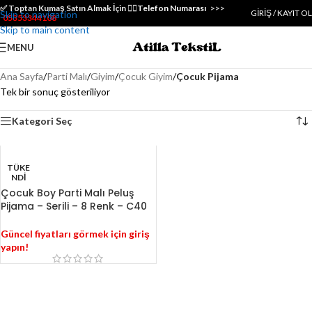
✅️ Toptan Kumaş Satın Almak İçin 👇🏻
Telefon Numarası
>>>
GIRIŞ / KAYIT OL
Skip to navigation
05353344108
Skip to main content
MENU
Ana Sayfa
/
Parti Malı
/
Giyim
/
Çocuk Giyim
/
Çocuk Pijama
Tek bir sonuç gösteriliyor
Kategori Seç
TÜKE
NDI
Çocuk Boy Parti Malı Peluş
Pijama – Serili – 8 Renk – C40
Güncel fiyatları görmek için giriş
yapın!