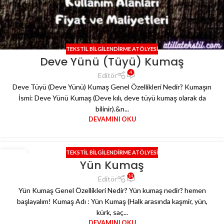
TEKSTIL BILGILENDIRME ATÖLYESI
Deve Yünü (Tüyü) Kumaş
4
Editör
Deve Tüyü (Deve Yünü) Kumaş Genel Özellikleri Nedir? Kumaşın
İsmi: Deve Yünü Kumaş (Deve kılı, deve tüyü kumaş olarak da
bilinir).&n...
DEVAMINI OKU
TEKSTIL BILGILENDIRME ATÖLYESI
02
Yün Kumaş
ARA
14
Editör
Yün Kumaş Genel Özellikleri Nedir? Yün kumaş nedir? hemen
başlayalım! Kumaş Adı : Yün Kumaş (Halk arasında kaşmir, yün,
kürk, saç...
DEVAMINI OKU