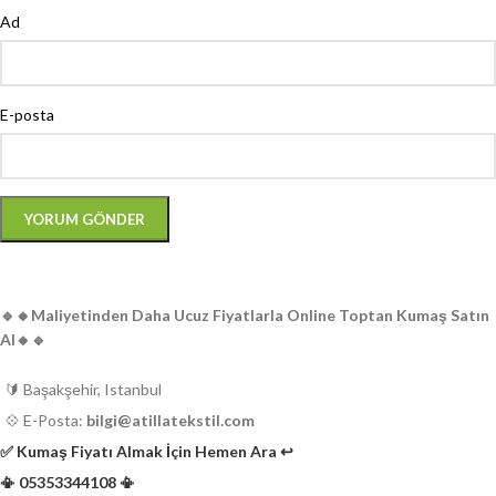
Ad
E-posta
🔹️🔸️Maliyetinden Daha Ucuz Fiyatlarla Online Toptan Kumaş Satın
Al🔸️🔹️
🔰 Başakşehir, Istanbul
💠 E-Posta:
bilgi@atillatekstil.com
✅️ Kumaş Fiyatı Almak İçin Hemen Ara ↩️
📳 05353344108 📳