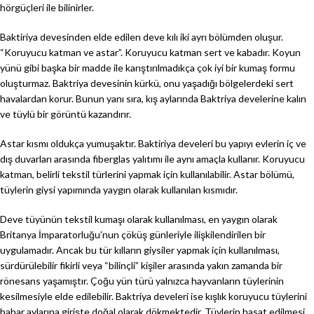
hörgüçleri ile bilinirler.
Baktiriya devesinden elde edilen deve kılı iki ayrı bölümden oluşur.
“Koruyucu katman ve astar”. Koruyucu katman sert ve kabadır. Koyun
yünü gibi başka bir madde ile karıştırılmadıkça çok iyi bir kumaş formu
oluşturmaz. Baktriya devesinin kürkü, onu yaşadığı bölgelerdeki sert
havalardan korur. Bunun yanı sıra, kış aylarında Baktriya develerine kalın
ve tüylü bir görüntü kazandırır.
Astar kısmı oldukça yumuşaktır. Baktiriya develeri bu yapıyı evlerin iç ve
dış duvarları arasında fiberglas yalıtımı ile aynı amaçla kullanır. Koruyucu
katman, belirli tekstil türlerini yapmak için kullanılabilir. Astar bölümü,
tüylerin giysi yapımında yaygın olarak kullanılan kısmıdır.
Deve tüyünün tekstil kumaşı olarak kullanılması, en yaygın olarak
Britanya İmparatorluğu’nun çöküş günleriyle ilişkilendirilen bir
uygulamadır. Ancak bu tür kılların giysiler yapmak için kullanılması,
sürdürülebilir fikirli veya “bilinçli” kişiler arasında yakın zamanda bir
rönesans yaşamıştır. Çoğu yün türü yalnızca hayvanların tüylerinin
kesilmesiyle elde edilebilir. Baktriya develeri ise kışlık koruyucu tüylerini
bahar aylarına girişte doğal olarak dökmektedir. Tüylerin hasat edilmesi