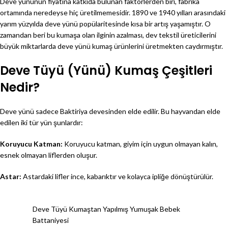
Deve yününün fiyatına katkıda bulunan faktörlerden biri, fabrika
ortamında neredeyse hiç üretilmemesidir. 1890 ve 1940 yılları arasındaki
yarım yüzyılda deve yünü popülaritesinde kısa bir artış yaşamıştır. O
zamandan beri bu kumaşa olan ilginin azalması, dev tekstil üreticilerini
büyük miktarlarda deve yünü kumaş ürünlerini üretmekten caydırmıştır.
Deve Tüyü (Yünü) Kumaş Çeşitleri
Nedir?
Deve yünü sadece Baktiriya devesinden elde edilir. Bu hayvandan elde
edilen iki tür yün şunlardır:
Koruyucu Katman:
Koruyucu katman, giyim için uygun olmayan kalın,
esnek olmayan liflerden oluşur.
Astar:
Astardaki lifler ince, kabarıktır ve kolayca ipliğe dönüştürülür.
Deve Tüyü Kumaştan Yapılmış Yumuşak Bebek
Battaniyesi