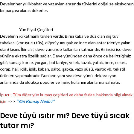
Develer her yıl ilkbahar ve yaz ayları arasında tüylerini doğal seleksiyonun
bir parçası olarak dökerler.
Yün Elyaf Çeşitleri
Develerin iki katmanlı tüyleri vardır. Birisi kaba ve düz olan dış tüy
tabakası (koruyucu tüy), diğeri yumuşak ve ince olan astar (deriye yakın
olan) kısmı. İkincisi, deve yününde kullanılan katmandır. Birincisi ise deve
yününe ekstra özellik sağlar. Deve yününden daha önce de belirttiğimiz
gibi; kumaş, korse, yorgan, battaniye, yelek, kazak, yatak, bere, ceket,
çorap, halı, içlik, iplik, kaban, palto, şapka, vazo süsü, yastık vb. tekstil
ürünleri yapılmaktadır. Bunların yanı sıra deve yünü, dekorasyon
anlamında da oldukça popüler ve ilginç kullanım alanlarına sahiptir.
İpucu: Tüm diğer yün kumaş çeşitleri ve daha fazlası hakkında bilgi almak
için
>>>
“Yün Kumaş Nedir?”
Deve tüyü ısıtır mı? Deve tüyü sıcak
tutar mı?