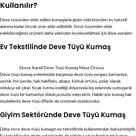
Kullanılır?
Deve tüyünden elde edilen kumaşlarla giyim sektöründen ev tekstili
alanına kadar birçok ürün elde edilebilir. Deve tüyünden elde
edebileceğimiz ürünleri daha yakından inceleyebilmek için ikiye ayıralım:
Ev Tekstilinde Deve Tüyü Kumaş
Ekose Kareli Deve Tüyü Kumaş Masa Örtüsü
Deve tüyü kumaş evlerimizde karşımıza deve tüyü yorgan, battaniye,
yastık, fon perde, halı-halıfleks, abajur, koltuk örtüsü, polar olarak
oldukça sık çıkar. Sıcak tutma özelliği dolayısıyla kış aylarında yumuşacık
deve tüyü bir battaniye oldukça mutlu edecektir. Hakiki yün kumaş halı
modellerini deve tüyü liflerle de üretmek mümkündür.
Giyim Sektöründe Deve Tüyü Kumaş
Daha önce deve tüyü kumaşın ev tekstilinde kullanımından bahsetmiştik.
Ev tekstili kadar giyim sektöründe de oldukça sık kullanılan bir kumaş