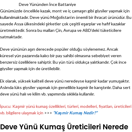
Deve Yününden İnce Battaniye
Günümüzde öncelikle kazak, mont ve iç çamaşırı gibi giysiler yapmak için
kullanılmaktadır. Deve yünü Moğolistan’ın önemli bir ihracat ürünüdür. Bu
sayede Asya ülkesindeki şirketler çok çeşitli eşarplar ve hafif kazaklar
üretmektedir. Sonra bu malları Çin, Avrupa ve ABD’deki tüketicilere
satmaktadır.
Deve yününün aşırı derecede popüler olduğu söylenemez. Ancak
küresel yün pazarında kalıcı bir pay sahibi olmasına sebebiyet veren
benzersiz özelliklere sahiptir. Bu yün türü oldukça yalıtkandır. Çok ince
giysiler yapmak için de üretilebilir.
Ek olarak, yüksek kaliteli deve yünü neredeyse kaşmir kadar yumuşaktır.
Aslında lüks giysiler yapmak için genellikle kaşmir ile karıştırılır. Daha sert
deve yünü halı ve kilim vb. yapımında sıklıkla kullanılır.
İpucu: Kaşmir yünü kumaş özellikleri, türleri, modelleri, fiyatları, üreticileri
vb. bilgilere ulaşmak için
>>>
“Kaşmir Kumaş Nedir?”
Deve Yünü Kumaş Üreticileri Nerede