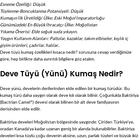
Esneme Özelliği: Düşük
Tüylenme-Boncuklanma Potansiyeli: Düşük
Kumaşın İlk Üretildiği Ülke: Eski Moğol İmparatorluğu
Günümüzdeki En Büyük İhracatçı Ülke: Moğolistan
Yıkama Önerisi: Elde soğuk suda yıkayın.
Yaygın Kullanım Alanları: Paltolar, kazaklar, takım elbiseler, kışlık iç
giyim ürünleri, çadırlar, halılar..
Deve tüyü kumaş özellikleri kısaca nedir? sorusuna cevap verdiğimize
göre, hep birlikte daha ayrıntılı bilgilere göz atalım.
Deve Tüyü (Yünü) Kumaş Nedir?
Deve yünü, develerin derilerinden elde edilen bir kumaş türüdür. Bu
kumaş türü daha yaygın olarak deve kılı olarak bilinir. Çoğunlukla Baktiriya
(Bactrian Camel*) devesi olarak bilinen bir alt deve familyasının
derisinden elde edilir.
Baktiriya develeri Moğolistan bölgesinde yaygındır. Çin’den Türkiye’ye,
oradan Kanada’ya kadar uzanan geniş bir alanda bulunabilirler. Baktiriya
develeri kısa tüylü çoğu devenin aksine, uzun, parlak tüyleri ve büyük ikiz