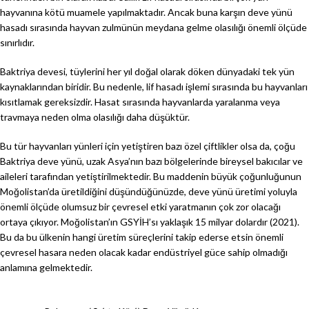
hayvanına kötü muamele yapılmaktadır. Ancak buna karşın deve yünü
hasadı sırasında hayvan zulmünün meydana gelme olasılığı önemli ölçüde
sınırlıdır.
Baktriya devesi, tüylerini her yıl doğal olarak döken dünyadaki tek yün
kaynaklarından biridir. Bu nedenle, lif hasadı işlemi sırasında bu hayvanları
kısıtlamak gereksizdir. Hasat sırasında hayvanlarda yaralanma veya
travmaya neden olma olasılığı daha düşüktür.
Bu tür hayvanları yünleri için yetiştiren bazı özel çiftlikler olsa da, çoğu
Baktriya deve yünü, uzak Asya’nın bazı bölgelerinde bireysel bakıcılar ve
aileleri tarafından yetiştirilmektedir. Bu maddenin büyük çoğunluğunun
Moğolistan’da üretildiğini düşündüğünüzde, deve yünü üretimi yoluyla
önemli ölçüde olumsuz bir çevresel etki yaratmanın çok zor olacağı
ortaya çıkıyor. Moğolistan’ın GSYİH’sı yaklaşık 15 milyar dolardır (2021).
Bu da bu ülkenin hangi üretim süreçlerini takip ederse etsin önemli
çevresel hasara neden olacak kadar endüstriyel güce sahip olmadığı
anlamına gelmektedir.