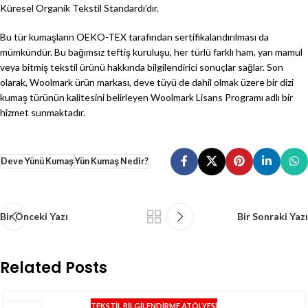
Küresel Organik Tekstil Standardı’dır.
Bu tür kumaşların OEKO-TEX tarafından sertifikalandırılması da
mümkündür. Bu bağımsız teftiş kuruluşu, her türlü farklı ham, yarı mamul
veya bitmiş tekstil ürünü hakkında bilgilendirici sonuçlar sağlar. Son
olarak, Woolmark ürün markası, deve tüyü de dahil olmak üzere bir dizi
kumaş türünün kalitesini belirleyen Woolmark Lisans Programı adlı bir
hizmet sunmaktadır.
Deve Yünü Kumaş
Yün Kumaş Nedir?
Bir Önceki Yazı
Bir Sonraki Yazı
Related Posts
TEKSTIL BILGILENDIRME ATÖLYESI