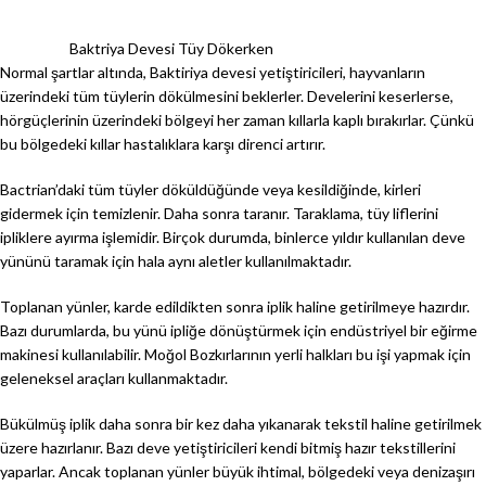
Baktriya Devesi Tüy Dökerken
Normal şartlar altında, Baktiriya devesi yetiştiricileri, hayvanların
üzerindeki tüm tüylerin dökülmesini beklerler. Develerini keserlerse,
hörgüçlerinin üzerindeki bölgeyi her zaman kıllarla kaplı bırakırlar. Çünkü
bu bölgedeki kıllar hastalıklara karşı direnci artırır.
Bactrian’daki tüm tüyler döküldüğünde veya kesildiğinde, kirleri
gidermek için temizlenir. Daha sonra taranır. Taraklama, tüy liflerini
ipliklere ayırma işlemidir. Birçok durumda, binlerce yıldır kullanılan deve
yününü taramak için hala aynı aletler kullanılmaktadır.
Toplanan yünler, karde edildikten sonra iplik haline getirilmeye hazırdır.
Bazı durumlarda, bu yünü ipliğe dönüştürmek için endüstriyel bir eğirme
makinesi kullanılabilir. Moğol Bozkırlarının yerli halkları bu işi yapmak için
geleneksel araçları kullanmaktadır.
Bükülmüş iplik daha sonra bir kez daha yıkanarak tekstil haline getirilmek
üzere hazırlanır. Bazı deve yetiştiricileri kendi bitmiş hazır tekstillerini
yaparlar. Ancak toplanan yünler büyük ihtimal, bölgedeki veya denizaşırı