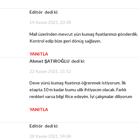
Editör
dedi ki:
14 Kasım 2021, 23:38
Mail üzerinden mevcut yün kumaş fiyatlarımızı gönderdik.
Kontrol edip bize geri dönüş sağlayın.
YANITLA
Ahmet ŞATIROĞLU
dedi ki:
22 Kasım 2021, 15:52
Deve yünü kumaş fiyatınızı öğrenmek istiyorum. İlk
etapta 10 m kadar bumu ulik ihtiyacım olacak. Farklı
renkleri varsa bilgi Rice edeyim. İyi çalışmalar diliyorum
YANITLA
Editör
dedi ki:
28 Kasım 2021, 14:04