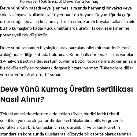
Polyester (
Sahte Kürk
) Deve Yünü Kumaş
Deve yününün hasadı veya işlenmesi sırasında herhangi bir yakıcı veya
toksik kimyasal kullanılmaz. Tüyler nadiren boyanır. Boyandığında çoğu
üretici doğal boyaları kullanmayı tercih eder. Zararlı boyalar kullanılsa bile
bu tip kumaşlar o kadar küçük miktarlarda üretilir ki çevresel kirlenme
potansiyeli çok düşüktür.
Deve yünü tamamen biyolojik olarak parçalanabilen bir maddedir. Yani
atıldığında kirliliğe katkıda bulunmaz. Kendi hallerine bırakılsalar, var olan
1,4 milyon Baktriya devesi tüm tüylerini bozkır topraklarına dökerler. Yani
bu dökülen tüyleri toplamak doğaya bir zarar vermez. Tüketicilere diğer
yün türlerine bir alternatif sunar.
Deve Yünü Kumaş Üretim Sertifikası
Nasıl Alınır?
Tekstil amaçlı develerden elde edilen tüyler, bir dizi farklı tekstil
sertifikasyon kuruluşu tarafından sertifikalandırılabilir. En güvenilir
sertifikalardan biri, kumaşlar için sürdürülebilir ve organik üretim
standartları konusunda uluslararası düzeyde bir otorite olarak tanınan