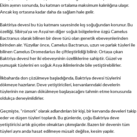
Ekim ayının sonunda, bu katman ortalama maksimum kalınlığına ulaşır.
Ancak kış ortasına kadar daha da sağlam hale gelir.
Baktiriya devesi bu tüy katmanı sayesinde kış soğuğundan korunur. Bu
özelliği, Sibirya’ya ve Asya’nın diğer soğuk bölgelerine özgü Camelus
Bactranus olarak bilinen bir deve türü olan genetik ebeveynlerinden
birinden alır. Yüzyıllar önce, Camelus Bactranus, uzun ve parlak tüyleri ile
bilinen Camelus Dromedarius ile çiftleştirildiği bilinir. Ortaya çıkan
Baktriya devesi her iki ebeveyninin özelliklerine sahiptir. Güzel ve
yumuşak tüylerini en soğuk Asya iklimlerinde bile yetiştirebilirler.
İlkbaharda don çözülmeye başladığında, Baktriya devesi tüylerini
dökmeye hazırlanır. Deve yetiştiricileri, kervanlarındaki develerin
tüylerinin ne zaman dökülmeye başlayacağını tahmin etme konusunda
oldukça deneyimlidirler.
Geçmişte, “römork” olarak adlandırılan bir kişi, bir kervanda develeri takip
eder ve düşen tüyleri toplardı. Bu günlerde, çoğu Baktriya deve
yetiştiricisi artık göçebe olmaktan çıkmışlardır. Bazen bir devenin tüm
tüyleri aynı anda hasat edilmeye müsait değilse, kesim yapılır.