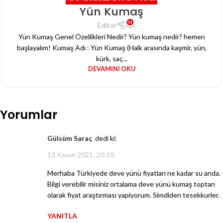
02
Yün Kumaş
ARA
14
Editör
Yün Kumaş Genel Özellikleri Nedir? Yün kumaş nedir? hemen
başlayalım! Kumaş Adı : Yün Kumaş (Halk arasında kaşmir, yün,
kürk, saç...
DEVAMINI OKU
Yorumlar
Gülsüm Saraç
dedi ki:
13 Kasım 2021, 20:10
Merhaba Türkiyede deve yünü fiyatları ne kadar su anda.
Bilgi verebilir misiniz ortalama deve yünü kumaş toptan
olarak fiyat araştırması yapiyorum. Simdiden tesekkurler.
YANITLA