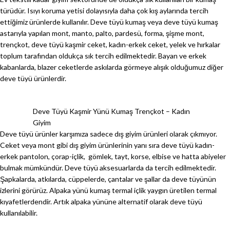
türüdür. Isıyı koruma yetisi dolayısıyla daha çok kış aylarında tercih
ettiğimiz ürünlerde kullanılır. Deve tüyü kumaş veya deve tüyü kumaş
astarıyla yapılan mont, manto, palto, pardesü, forma, şişme mont,
trençkot, deve tüyü kaşmir ceket, kadın-erkek ceket, yelek ve hırkalar
toplum tarafından oldukça sık tercih edilmektedir. Bayan ve erkek
kabanlarda, blazer ceketlerde askılarda görmeye alışık olduğumuz diğer
deve tüyü ürünlerdir.
Deve Tüyü Kaşmir Yünü Kumaş Trençkot – Kadın
Giyim
Deve tüyü ürünler karşımıza sadece dış giyim ürünleri olarak çıkmıyor.
Ceket veya mont gibi dış giyim ürünlerinin yanı sıra deve tüyü kadın-
erkek pantolon, çorap-içlik, gömlek, tayt, korse, elbise ve hatta abiyeler
bulmak mümkündür. Deve tüyü aksesuarlarda da tercih edilmektedir.
Şapkalarda, atkılarda, cüppelerde, çantalar ve şallar da deve tüyünün
izlerini görürüz. Alpaka yünü kumaş termal içlik yaygın üretilen termal
kıyafetlerdendir. Artık alpaka yününe alternatif olarak deve tüyü
kullanılabilir.