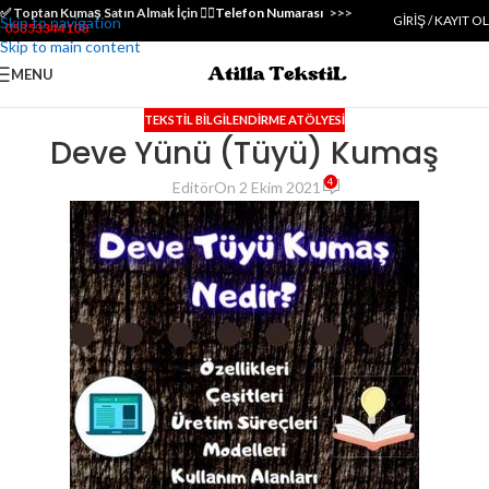
✅️ Toptan Kumaş Satın Almak İçin 👇🏻
Telefon Numarası
>>>
GIRIŞ / KAYIT OL
Skip to navigation
05353344108
Skip to main content
MENU
TEKSTIL BILGILENDIRME ATÖLYESI
Deve Yünü (Tüyü) Kumaş
4
Editör
On 2 Ekim 2021