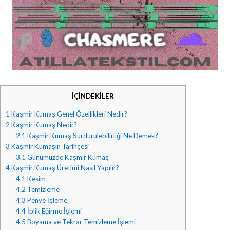
İÇİNDEKİLER
1
Kaşmir Kumaş Genel Özellikleri Nedir?
2
Kaşmir Kumaş Nedir?
2.1
Kaşmir Kumaş Sürdürülebilirliği Ne Demek?
3
Kaşmir Kumaşın Tarihçesi
3.1
Günümüzde Kaşmir Kumaş
4
Kaşmir Kumaş Üretimi Nasıl Yapılır?
4.1
Kesim
4.2
Temizleme
4.3
Penye İşleme
4.4
İplik Eğirme İşlemi
4.5
Boyama ve Tekrar Temizleme İşlemi