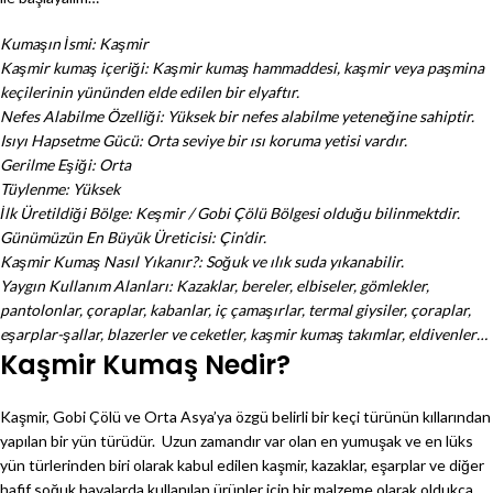
Kumaşın İsmi: Kaşmir
Kaşmir kumaş içeriği: Kaşmir kumaş hammaddesi, kaşmir veya paşmina
keçilerinin yününden elde edilen bir elyaftır.
Nefes Alabilme Özelliği: Yüksek bir nefes alabilme yeteneğine sahiptir.
Isıyı Hapsetme Gücü: Orta seviye bir ısı koruma yetisi vardır.
Gerilme Eşiği: Orta
Tüylenme: Yüksek
İlk Üretildiği Bölge: Keşmir / Gobi Çölü Bölgesi olduğu bilinmektdir.
Günümüzün En Büyük Üreticisi: Çin’dir.
Kaşmir Kumaş Nasıl Yıkanır?: Soğuk ve ılık suda yıkanabilir.
Yaygın Kullanım Alanları: Kazaklar, bereler, elbiseler, gömlekler,
pantolonlar, çoraplar, kabanlar, iç çamaşırlar, termal giysiler, çoraplar,
eşarplar-şallar, blazerler ve ceketler, kaşmir kumaş takımlar, eldivenler…
Kaşmir Kumaş Nedir?
Kaşmir, Gobi Çölü ve Orta Asya’ya özgü belirli bir keçi türünün kıllarından
yapılan bir yün türüdür. Uzun zamandır var olan en yumuşak ve en lüks
yün türlerinden biri olarak kabul edilen kaşmir, kazaklar, eşarplar ve diğer
hafif soğuk havalarda kullanılan ürünler için bir malzeme olarak oldukça