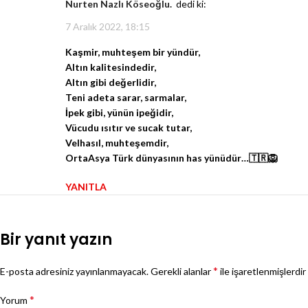
Nurten Nazlı Köseoğlu.
dedi ki:
7 Aralık 2022, 18:15
Kaşmir, muhteşem bir yündür,
Altın kalitesindedir,
Altın gibi değerlidir,
Teni adeta sarar, sarmalar,
İpek gibi, yünün ipeğidir,
Vücudu ısıtır ve sucak tutar,
Velhasıl, muhteşemdir,
OrtaAsya Türk dünyasının has yünüdür…🇹🇷🦁
YANITLA
Bir yanıt yazın
*
E-posta adresiniz yayınlanmayacak.
Gerekli alanlar
ile işaretlenmişlerdir
*
Yorum