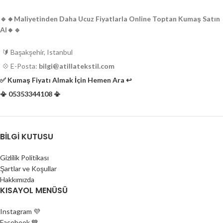
🔹️🔸️Maliyetinden Daha Ucuz Fiyatlarla Online Toptan Kumaş Satın
Al🔸️🔹️
🔰 Başakşehir, Istanbul
💠 E-Posta:
bilgi@atillatekstil.com
✅️ Kumaş Fiyatı Almak İçin Hemen Ara ↩️
📳 05353344108 📳
BILGI KUTUSU
Gizlilik Politikası
Şartlar ve Koşullar
Hakkımızda
KISAYOL MENÜSÜ
Instagram 💜
Facebook 💙