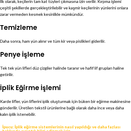
İlk olarak, keçilerin tam kat tüyleri çıkmasına izin verilir. Kırpma işlemi
çeşitli şekillerde gerçekleştirilebilir ve kaşmir keçilerinin yünlerini onlara
zarar vermeden kesmek kesinlikle mümkündür.
Temizleme
Daha sonra, ham yün alınır ve tüm kir veya pislikleri giderilir.
Penye İşleme
Tek tek yün lifleri düz çizgiler halinde taranır ve hafif lif grupları haline
getirilir.
İplik Eğirme İşlemi
Karde lifler, yün liflerini iplik oluşturmak için büken bir eğirme makinesine
gönderilir. Üretilen tekstil ürünlerine bağlı olarak daha ince veya daha
kalın iplik istenebilir.
İpucu: İplik eğirme sistemlerinin nasıl yapıldığı ve daha fazlası
hakkında ayrıntılı bilgi edinmek için