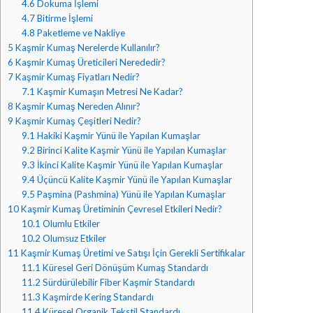
4.6
Dokuma İşlemi
4.7
Bitirme İşlemi
4.8
Paketleme ve Nakliye
5
Kaşmir Kumaş Nerelerde Kullanılır?
6
Kaşmir Kumaş Üreticileri Nerededir?
7
Kaşmir Kumaş Fiyatları Nedir?
7.1
Kaşmir Kumaşın Metresi Ne Kadar?
8
Kaşmir Kumaş Nereden Alınır?
9
Kaşmir Kumaş Çeşitleri Nedir?
9.1
Hakiki Kaşmir Yünü ile Yapılan Kumaşlar
9.2
Birinci Kalite Kaşmir Yünü ile Yapılan Kumaşlar
9.3
İkinci Kalite Kaşmir Yünü ile Yapılan Kumaşlar
9.4
Üçüncü Kalite Kaşmir Yünü ile Yapılan Kumaşlar
9.5
Paşmina (Pashmina) Yünü ile Yapılan Kumaşlar
10
Kaşmir Kumaş Üretiminin Çevresel Etkileri Nedir?
10.1
Olumlu Etkiler
10.2
Olumsuz Etkiler
11
Kaşmir Kumaş Üretimi ve Satışı İçin Gerekli Sertifikalar
11.1
Küresel Geri Dönüşüm Kumaş Standardı
11.2
Sürdürülebilir Fiber Kaşmir Standardı
11.3
Kaşmirde Kering Standardı
11.4
Küresel Organik Tekstil Standardı