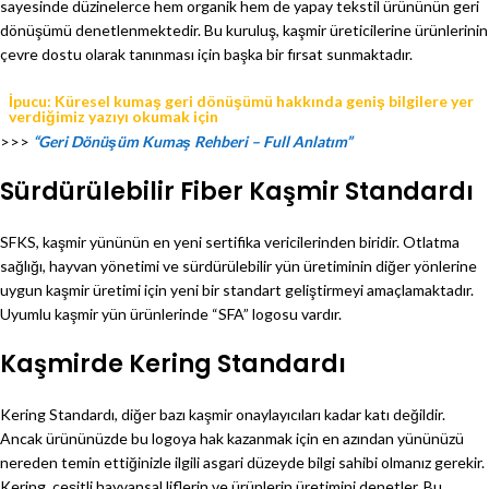
sayesinde düzinelerce hem organik hem de yapay tekstil ürününün geri
dönüşümü denetlenmektedir. Bu kuruluş, kaşmir üreticilerine ürünlerinin
çevre dostu olarak tanınması için başka bir fırsat sunmaktadır.
İpucu: Küresel kumaş geri dönüşümü hakkında geniş bilgilere yer
verdiğimiz yazıyı okumak için
>>>
“Geri Dönüşüm Kumaş Rehberi – Full Anlatım”
Sürdürülebilir Fiber Kaşmir Standardı
SFKS, kaşmir yününün en yeni sertifika vericilerinden biridir. Otlatma
sağlığı, hayvan yönetimi ve sürdürülebilir yün üretiminin diğer yönlerine
uygun kaşmir üretimi için yeni bir standart geliştirmeyi amaçlamaktadır.
Uyumlu kaşmir yün ürünlerinde “SFA” logosu vardır.
Kaşmirde Kering Standardı
Kering Standardı, diğer bazı kaşmir onaylayıcıları kadar katı değildir.
Ancak ürününüzde bu logoya hak kazanmak için en azından yününüzü
nereden temin ettiğinizle ilgili asgari düzeyde bilgi sahibi olmanız gerekir.
Kering, çeşitli hayvansal liflerin ve ürünlerin üretimini denetler. Bu