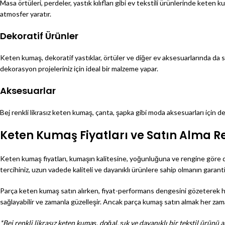
Masa örtüleri, perdeler, yastık kılıfları gibi ev tekstili ürünlerinde keten
atmosfer yaratır.
Dekoratif Ürünler
Keten kumaş, dekoratif yastıklar, örtüler ve diğer ev aksesuarlarında da sı
dekorasyon projeleriniz için ideal bir malzeme yapar.
Aksesuarlar
Bej renkli likrasız keten kumaş, çanta, şapka gibi moda aksesuarları için de 
Keten Kumaş Fiyatları ve Satın Alma R
Keten kumaş fiyatları, kumaşın kalitesine, yoğunluğuna ve rengine göre de
tercihiniz, uzun vadede kaliteli ve dayanıklı ürünlere sahip olmanın garantis
Parça keten kumaş satın alırken, fiyat-performans dengesini gözeterek hare
sağlayabilir ve zamanla güzelleşir. Ancak parça kumaş satın almak her za
*Bej renkli likrasız keten kumaş, doğal, şık ve dayanıklı bir tekstil ürü