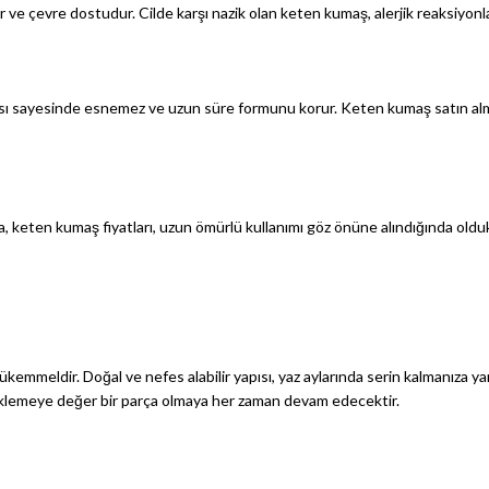
ve çevre dostudur. Cilde karşı nazik olan keten kumaş, alerjik reaksiyonla
apısı sayesinde esnemez ve uzun süre formunu korur. Keten kumaş satın alm
, keten kumaş fiyatları, uzun ömürlü kullanımı göz önüne alındığında oldukç
n mükemmeldir. Doğal ve nefes alabilir yapısı, yaz aylarında serin kalmanıza 
 eklemeye değer bir parça olmaya her zaman devam edecektir.