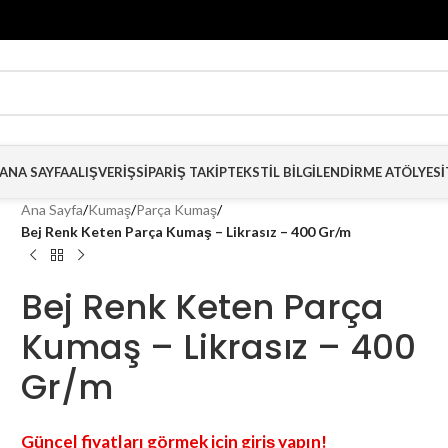
ANA SAYFA
ALIŞVERIŞ
SIPARIŞ TAKIP
TEKSTIL BILGILENDIRME ATÖLYESI
Ana Sayfa
/
Kumaş
/
Parça Kumaş
/
Bej Renk Keten Parça Kumaş – Likrasız – 400 Gr/m
Bej Renk Keten Parça
Kumaş – Likrasız – 400
Gr/m
Güncel fiyatları görmek için giriş yapın!