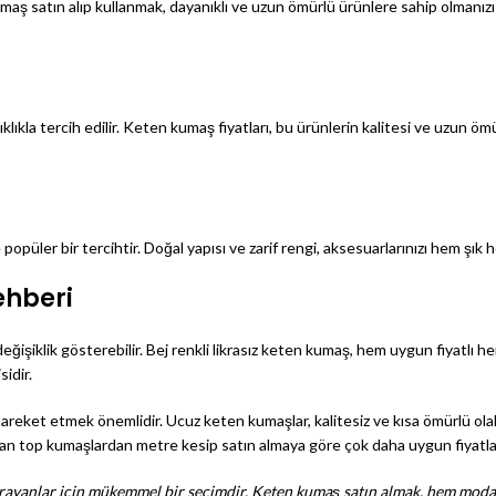
 kumaş satın alıp kullanmak, dayanıklı ve uzun ömürlü ürünlere sahip olmanızı
klıkla tercih edilir. Keten kumaş fiyatları, bu ürünlerin kalitesi ve uzun 
popüler bir tercihtir. Doğal yapısı ve zarif rengi, aksesuarlarınızı hem şık h
ehberi
ğişiklik gösterebilir. Bej renkli likrasız keten kumaş, hem uygun fiyatlı 
idir.
ket etmek önemlidir. Ucuz keten kumaşlar, kalitesiz ve kısa ömürlü olabili
man top kumaşlardan metre kesip satın almaya göre çok daha uygun fiyatlar
nü arayanlar için mükemmel bir seçimdir. Keten kumaş satın almak, hem moda