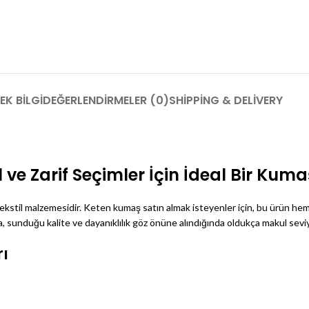
EK BILGI
DEĞERLENDIRMELER (0)
SHIPPING & DELIVERY
 ve Zarif Seçimler İçin İdeal Bir Kum
r tekstil malzemesidir. Keten kumaş satın almak isteyenler için, bu ürün he
da, sunduğu kalite ve dayanıklılık göz önüne alındığında oldukça makul sevi
ı