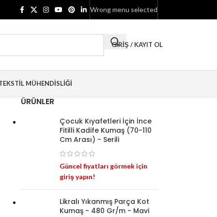
Wrong menu selected
GIRIŞ / KAYIT OL
TEKSTIL MÜHENDISLIĞI
ÜRÜNLER
Çocuk Kıyafetleri İçin İnce
Fitilli Kadife Kumaş (70-110
Cm Arası) - Serili
Güncel fiyatları görmek için
giriş yapın!
Likralı Yıkanmış Parça Kot
Kumaş - 480 Gr/m - Mavi