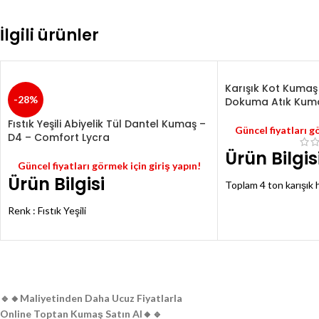
Belli olmayacak seviy
cm) en çekmesi yapmış
İlgili ürünler
Hatası)
Toplu halde verilecekt
Perakende satış yokt
Karışık Kot Kumaş 
Numune isteyene bir p
-28%
Dokuma Atık Kuma
Fıstık Yeşili Abiyelik Tül Dantel Kumaş –
Güncel fiyatları g
D4 – Comfort Lycra
Ürün Bilgis
Güncel fiyatları görmek için giriş yapın!
Ürün Bilgisi
Toplam 4 ton karışık 
bulunmaktadır.
Renk : Fıstık Yeşili
Fiyat kilogram cinsind
Desenler : Çiçek
Likralı ve likrasız çeş
Likra Özelliği : Var
Çoğunluk olarak kalın 
En : 145 cm
Ürünlerin içerisinde o
Metre Fiyatı : 7,5 TL
miktarda yer almaktad
Birkaç çuval eldivenli
🔹️🔸️Maliyetinden Daha Ucuz Fiyatlarla
Online Toptan Kumaş Satın Al🔸️🔹️