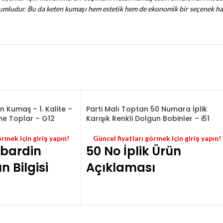
uyumludur. Bu da keten kumaşı hem estetik hem de ekonomik bir seçenek hali
n Kumaş – 1. Kalite –
Parti Malı Toptan 50 Numara İplik
me Toplar – G12
Karışık Renkli Dolgun Bobinler – i51
örmek için giriş yapın!
Güncel fiyatları görmek için giriş yapın!
abardin
50 No İplik Ürün
 Bilgisi
Açıklaması
laşık 420-425 metre
Toplam 60 kilo civarında 50 numara parti malı
iplik bulunmaktadır.
verilmiştir.
İpliklerin fiyatı kilogram cinsindendir.
likralıdır.
İmalatçılar için uygundur.