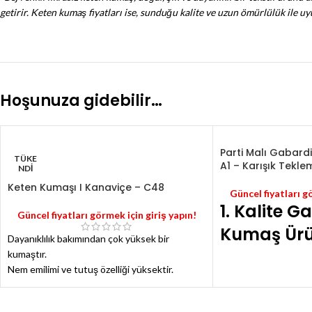
getirir. Keten kumaş fiyatları ise, sunduğu kalite ve uzun ömürlülük ile 
Hoşunuza gidebilir…
Parti Malı Gabardi
TÜKE
A1 – Karışık Tekle
NDI
Keten Kumaşı I Kanaviçe – C48
Güncel fiyatları g
1. Kalite G
Güncel fiyatları görmek için giriş yapın!
Kumaş Ürün
Dayanıklılık bakımından çok yüksek bir
kumaştır.
Kumaşların hepsi yak
Nem emilimi ve tutuş özelliği yüksektir.
civarındadır.
Sürtünmelere dayanıklıdır.
Fiyat metre cinsinden 
Pembe top hariç hepsi 