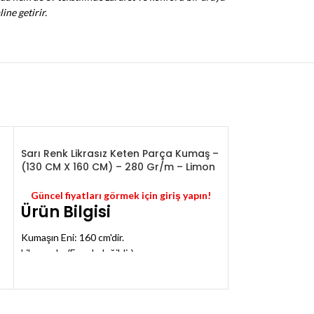
ne getirir.
Sarı Renk Likrasız Keten Parça Kumaş –
(130 CM X 160 CM) – 280 Gr/m – Limon
Sarısı
Güncel fiyatları görmek için giriş yapın!
Ürün Bilgisi
Kumaşın Eni: 160 cm'dir.
Likrasızdır. (Esnek değildir)
İçerik Bilgisi:
Limon sarısı keten kumaş
ürünü, keten bitkisinin liflerinden üretilmiştir.
Doğal ve çevre dostu bir kumaş türü olarak