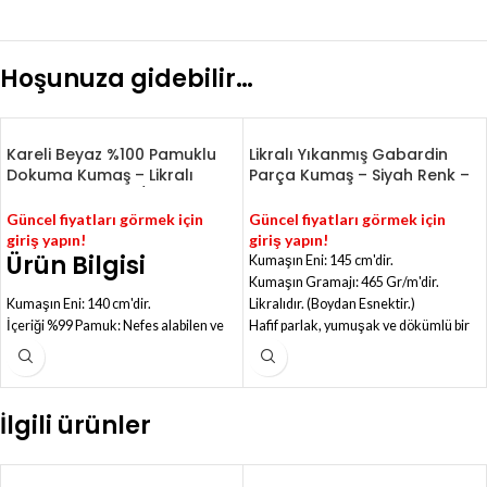
Hoşunuza gidebilir…
Kareli Beyaz %100 Pamuklu
Likralı Yıkanmış Gabardin
Dokuma Kumaş – Likralı
Parça Kumaş – Siyah Renk –
(Esnek) – 230 Gr/m – (100
Poly-Cotton – (100 cm X145
cm X 140 cm)
cm) – 465 Gr/m
Güncel fiyatları görmek için
Güncel fiyatları görmek için
giriş yapın!
giriş yapın!
Ürün Bilgisi
Kumaşın Eni: 145 cm'dir.
Kumaşın Gramajı: 465 Gr/m'dir.
Kumaşın Eni: 140 cm'dir.
Likralıdır. (Boydan Esnektir.)
İçeriği %99 Pamuk: Nefes alabilen ve
Hafif parlak, yumuşak ve dökümlü bir
yumuşak bir doku sunar.
kumaştır.
Likralı: Esnek yapısı sayesinde hareket
Kullanım Alanları: Pantolon, etek,
özgürlüğü sağlar.
ceket, elbise, şort, bluz, trençkot, takım
İnce Dokuma: Hafif ve zarif bir
elbise, pardesü, tulum, masa örtüsü,
İlgili ürünler
görünüm sunar, yazlık kıyafetler için
yastık kılıfı veya sandalye kılıfı, çeşitli
idealdir.
aksesuarlar...
Gramaj: 230 Gr/m.
Polycotton gabardin kumaş çeşitlerini