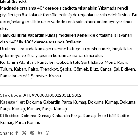
Likralı (Esnek).
Makinede ortalama 40° derece sıcaklıkta yıkanabilir. Yıkamada renkli
giysiler için özel olarak formüle edilmiş deterjanları tercih edebilirsiniz. Bu
deterjanlar genellikle uzun vadede renk solmalarını önlemeye yardımcı
olur.
Pamuklu likralı gabardin kumaş modelleri genellikle ortalama ısı ayarları
olan 140° ila 180° derece arasında ütülenir.
Ütüleme sırasında kumaşın üzerine hafifçe su püskürtmek, kırışıklıkları
gidermeye ve likra yapısının korunmasına yardımcı olur.
Kullanım Alanları:
Pantolon, Ceket, Etek, Şort, Elbise, Mont, Kapri,
Tulum, Kaban, Palto, Trençkot, Şapka, Gömlek, Bluz, Çanta, Şal, Eldiven,
Pantolon eteği, Şemsiye, Kravat…
Stok kodu:
ATEX90000300022351B5002
Kategoriler:
Dokuma Gabardin Parça Kumaş
,
Dokuma Kumaş
,
Dokuma
Parça Kumaş
,
Kumaş
,
Parça Kumaş
Etiketler:
Dokuma Kumaş
,
Gabardin Parça Kumaş
,
İnce Fitilli Kadife
Kumaş
,
Parça Kumaş
Share: