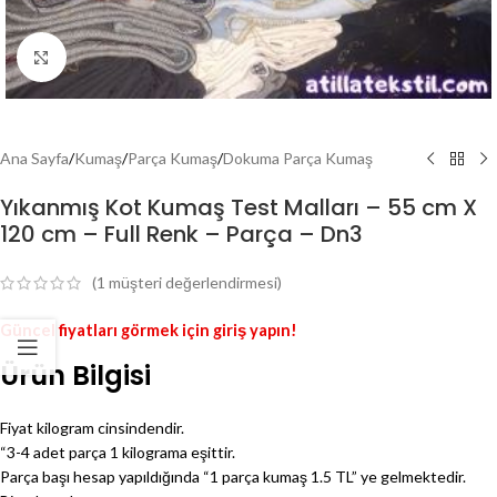
Genişlet
Ana Sayfa
/
Kumaş
/
Parça Kumaş
/
Dokuma Parça Kumaş
Yıkanmış Kot Kumaş Test Malları – 55 cm X
120 cm – Full Renk – Parça – Dn3
(
1
müşteri değerlendirmesi)
Güncel fiyatları görmek için giriş yapın!
Ürün Bilgisi
Fiyat kilogram cinsindendir.
“3-4 adet parça 1 kilograma eşittir.
Parça başı hesap yapıldığında “1 parça kumaş 1.5 TL” ye gelmektedir.