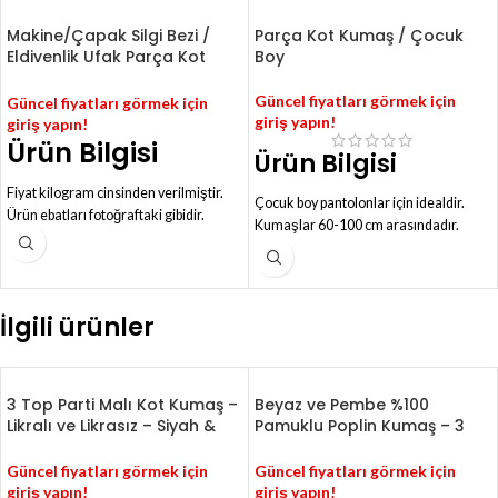
Makine/Çapak Silgi Bezi /
Parça Kot Kumaş / Çocuk
Eldivenlik Ufak Parça Kot
Boy
Kumaş – D612
Güncel fiyatları görmek için
Güncel fiyatları görmek için
giriş yapın!
giriş yapın!
Ürün Bilgisi
Ürün Bilgisi
Fiyat kilogram cinsinden verilmiştir.
Çocuk boy pantolonlar için idealdir.
Ürün ebatları fotoğraftaki gibidir.
Kumaşlar 60-100 cm arasındadır.
Endüstriyel silgi bezi olarak
Yaklaşık 1000 kg ürün vardır.
kullanılabilir.
Likralı ve likrasız parçalar içerir.
Sınırsız stok vardır.
Kumaşlarda hata yoktur.
Eldiven ve şapka imalatında
1 kg üründen yaklaşık 2 adet çocuk
İlgili ürünler
kullanılabilir.
pantolonu çıkarabilirsiniz.
Parçalar birleştirilip çok ucuza işçi
pantolonu veya bebek için kot etek bile
üretilebilir.
3 Top Parti Malı Kot Kumaş –
Beyaz ve Pembe %100
Likralı ve Likrasız – Siyah &
Pamuklu Poplin Kumaş – 3
Blue
Top – Desenli – NpL3
Güncel fiyatları görmek için
Güncel fiyatları görmek için
giriş yapın!
giriş yapın!