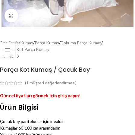
Genişlet
Ana Sayfa
/
Kumaş
/
Parça Kumaş
/
Dokuma Parça Kumaş
/
Dokuma Kot Parça Kumaş
Parça Kot Kumaş / Çocuk Boy
(
1
müşteri değerlendirmesi)
Güncel fiyatları görmek için giriş yapın!
Ürün Bilgisi
Çocuk boy pantolonlar için idealdir.
Kumaşlar 60-100 cm arasındadır.
Yaklaşık 1000 kg ürün vardır.