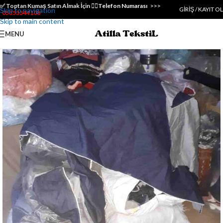
✅️ Toptan Kumaş Satın Almak İçin 👇🏻
Telefon Numarası
>>>
GIRIŞ / KAYIT OL
Skip to navigation
05353344108
Skip to main content
MENU