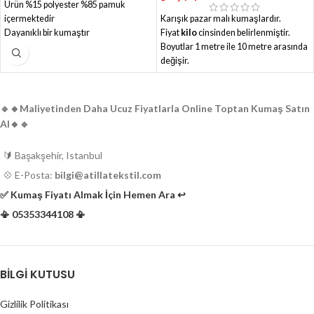
Ürün %15 polyester %85 pamuk
içermektedir
Karışık pazar malı kumaşlardır.
Dayanıklı bir kumaştır
Fiyat
kilo
cinsinden belirlenmiştir.
Kumaşın eni kenar dokuları olmadan
Boyutlar 1 metre ile 10 metre arasında
ölçülmüştür
değişir.
Renk tutuşu, yıkanma ve su direnci 4.7
Ürünlerin toplam ağırlığı 1.6 ton'dur.
baz puan, sürtünme direnci ise 3 baz
Parakende satış için uygundur.
puandır.
Genellikle elbiselik kumaşlar
🔹️🔸️Maliyetinden Daha Ucuz Fiyatlarla Online Toptan Kumaş Satın
mevcuttur.
Al🔸️🔹️
Ürünleri yerinde kontrol edip almanızı
öneririz.
🔰 Başakşehir, Istanbul
Minimum alım 100 kg'dir.
Az alımlarda farklı fiyat tarifesi
💠 E-Posta:
bilgi@atillatekstil.com
uygulanır.
✅️ Kumaş Fiyatı Almak İçin Hemen Ara ↩️
📳 05353344108 📳
BILGI KUTUSU
Gizlilik Politikası