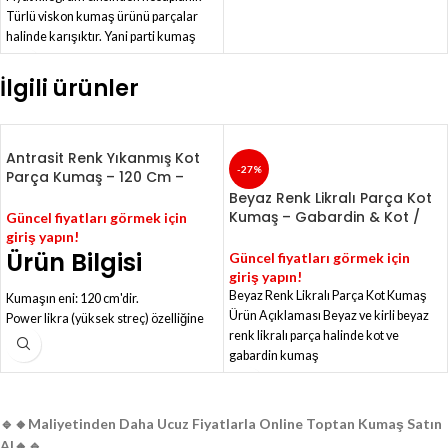
Türlü viskon kumaş ürünü parçalar
halinde karışıktır. Yani parti kumaş
kategorisindedir.
Kumaşların devamı olan çuvallar
İlgili ürünler
mevcuttur.
Kumaşların ortalama uzunluğu 2
metredir. Minimum uzunluk 1
Antrasit Renk Yıkanmış Kot
metredir.
-27%
Parça Kumaş – 120 Cm –
Ürünü almadan önce gelip görmeniz
Power Likralı – NMX099
Beyaz Renk Likralı Parça Kot
ve kontrol etmeniz gerekmektedir.
Kumaş – Gabardin & Kot /
Güncel fiyatları görmek için
Az alımlarda yeni fiyat tarifesi
N3U
giriş yapın!
uygulanır.
Ürün Bilgisi
Güncel fiyatları görmek için
giriş yapın!
Beyaz Renk Likralı Parça Kot Kumaş
Kumaşın eni: 120 cm'dir.
Ürün Açıklaması Beyaz ve kirli beyaz
Power likra (yüksek streç) özelliğine
renk likralı parça halinde kot ve
sahiptir
gabardin kumaş
Kimyasal enzim yıkama işleminden
geçirilmiştir.
Toplam 11 kg ürün vardır.
Fiyat kilogram cinsinden verilmiştir.
🔹️🔸️Maliyetinden Daha Ucuz Fiyatlarla Online Toptan Kumaş Satın
Kot pantolonlar, etekler, ceketler,
Al🔸️🔹️