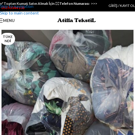
✅️ Toptan Kumaş Satın Almak İçin 👇🏻
Telefon Numarası
>>>
GIRIŞ / KAYIT OL
Skip to navigation
05353344108
Skip to main content
MENU
TÜKE
NDI