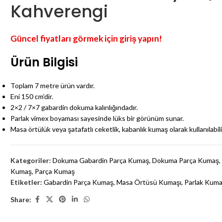
Kahverengi
Güncel fiyatları görmek için giriş yapın!
Ürün Bilgisi
Toplam 7 metre ürün vardır.
Eni 150 cm’dir.
2×2 / 7×7 gabardin dokuma kalınlığındadır.
Parlak vimex boyaması sayesinde lüks bir görünüm sunar.
Masa örtülük veya şatafatlı ceketlik, kabanlık kumaş olarak kullanılabili
Kategoriler:
Dokuma Gabardin Parça Kumaş
,
Dokuma Parça Kumaş
,
Kumaş
,
Parça Kumaş
Etiketler:
Gabardin Parça Kumaş
,
Masa Örtüsü Kumaşı
,
Parlak Kum
Share: