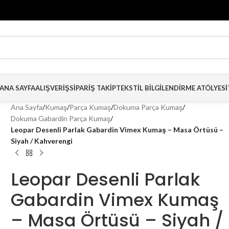
ANA SAYFA
ALIŞVERIŞ
SIPARIŞ TAKIP
TEKSTIL BILGILENDIRME ATÖLYESI
Ana Sayfa
/
Kumaş
/
Parça Kumaş
/
Dokuma Parça Kumaş
/
Dokuma Gabardin Parça Kumaş
/
Leopar Desenli Parlak Gabardin Vimex Kumaş – Masa Örtüsü –
Siyah / Kahverengi
Leopar Desenli Parlak
Gabardin Vimex Kumaş
– Masa Örtüsü – Siyah /