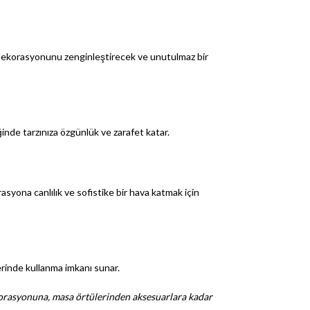
asa dekorasyonunu zenginleştirecek ve unutulmaz bir
nde tarzınıza özgünlük ve zarafet katar.
asyona canlılık ve sofistike bir hava katmak için
lerinde kullanma imkanı sunar.
ekorasyonuna, masa örtülerinden aksesuarlara kadar