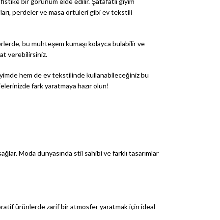
istike bir görünüm elde edilir. Şatafatlı giyim
, perdeler ve masa örtüleri gibi ev tekstili
yerlerde, bu muhteşem kumaşı kolayca bulabilir ve
t verebilirsiniz.
giyimde hem de ev tekstilinde kullanabileceğiniz bu
elerinizde fark yaratmaya hazır olun!
sağlar. Moda dünyasında stil sahibi ve farklı tasarımlar
ratif ürünlerde zarif bir atmosfer yaratmak için ideal