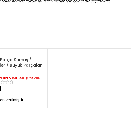
ıcılar hem de kurumsal tasarımcılar için çekici bir seçenektir.
Parça Kumaş /
ler / Büyük Parçalar
örmek için giriş yapın!
i
en verilmiştir.
 gabardin parça kumaş
na göre 135 cm ile 160
tedir.