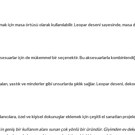
çıkarmak için masa örtüsü olarak kullanılabilir. Leopar deseni sayesinde, m
sesuarlar için de mükemmel bir seçenektir. Bu aksesuarlarla kombinlendiği
rı, yastık ve minderler gibi unsurlarda şıklık sağlar. Leopar deseni, dekor
anıcılara, özel ve kişisel dokunuşlar eklemek için çeşitli el sanatları proje
için geniş bir kullanım alanı sunan çok yönlü bir üründür. Giyimden ev d