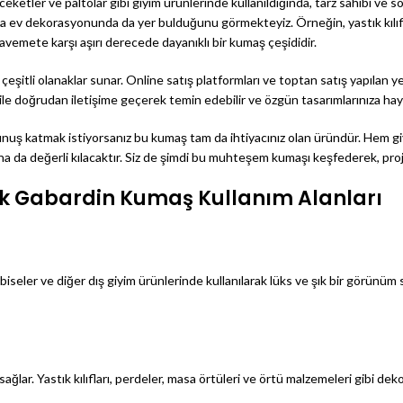
ketler ve paltolar gibi giyim ürünlerinde kullanıldığında, tarz sahibi ve sof
ev dekorasyonunda da yer bulduğunu görmekteyiz. Örneğin, yastık kılıfları
kavemete karşı aşırı derecede dayanıklı bir kumaş çeşididir.
eşitli olanaklar sunar. Online satış platformları ve toptan satış yapılan 
ile doğrudan iletişime geçerek temin edebilir ve özgün tasarımlarınıza haya
 dokunuş katmak istiyorsanız bu kumaş tam da ihtiyacınız olan üründür. Hem 
aha da değerli kılacaktır. Siz de şimdi bu muhteşem kumaşı keşfederek, proj
k Gabardin Kumaş Kullanım Alanları
lbiseler ve diğer dış giyim ürünlerinde kullanılarak lüks ve şık bir görünüm 
ğlar. Yastık kılıfları, perdeler, masa örtüleri ve örtü malzemeleri gibi deko