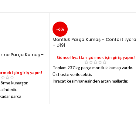
k 140 cm'den başlar 10-
r.
her model bulunmaktadır.
k 2-3 metre kumaş
0 cm varsayıldı).
-6%
ektir.
Montluk Parça Kumaş – Confort Lycr
az alım yoktur.
– D191
u Örme Parça Kumaş –
Güncel fiyatları görmek için giriş yapın!
Toplam 237 kg parça montluk kumaş vardır.
örmek için giriş yapın!
Üst üste verilecektir.
İhracat kesimhanesinden artan mallardır.
u örme kumaştır.
Kumaşlarda hata yoktur.
alindedir.
Parçalar 1.5 metre ile 3-4 metre arasındadır.
 kadar parça
"Kapşonlu Kolej Montu" için yapılan fasonda
artan mallardır.
rün vardır.
. Perakende satış yoktur.
 serbesttir.
.