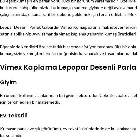
Bu eşsiz kumaşın en parlak yönü, lüks bir görünüm yaratmasıdır. Özellikle ce
kültürüne sahip ülkemizde, bu kumaşın sadece giyimde değil aynı zamanda 
çalışmalarında, ortama zarif bir dokunuş eklemek için tercih edilebilir. Mu
Leopar Desenli Parlak Gabardin Vimex Kumaş, satın almak isteyenler için ç
satın alabilirsiniz. Aynı zamanda vimex kaplama gabardin kumaş üreticileri 
Eğer siz de kendinizi özel ve farklı hissetmek istiyor, tarzınıza lüks bir
kumaş, sizin ve müşterilerinizin beğenisini kazanacak ve tasarımlarınızı d
Vimex Kaplama Lepopar Desenli Parla
Giyim
En önemli kullanım alanlarından biri giyim sektörüdür. Ceketler, paltolar, e
için tercih edilen bir malzemedir.
Ev Tekstili
Kumaşın parlak ve şık görünümü, ev tekstili ürünlerinde de kullanılmasını sa
bir seçimdir.