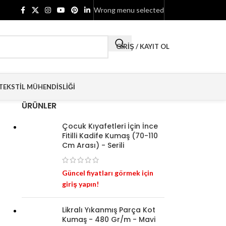
Wrong menu selected
GIRIŞ / KAYIT OL
TEKSTIL MÜHENDISLIĞI
ÜRÜNLER
Çocuk Kıyafetleri İçin İnce
Fitilli Kadife Kumaş (70-110
Cm Arası) - Serili
Güncel fiyatları görmek için
giriş yapın!
Likralı Yıkanmış Parça Kot
Kumaş - 480 Gr/m - Mavi