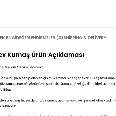
EK BILGI
DEĞERLENDIRMELER (0)
SHIPPING & DELIVERY
mex Kumaş Ürün Açıklaması
ne Taşıyan Harika Seçenek!
 dokunuşlara sahip olanlar için mükemmel bir seçenektir. Bu eşsiz kumaş,
kamaştıran bir görünüme sahiptir. Kumaşın özelliği, diledikleri uzunlukta
ilirler.
n üretilmiştir. Bu da onu dayanıklı, uzun ömürlü ve işlevsel kılmaktadır. P
 sunabilir.