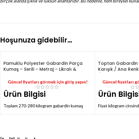
birçok alanda şıklık ve lüksün anahtarıdır. Bu nedenle, hem bireysel kullan
Hoşunuza gidebilir…
Pamuklu Polyester Gabardin Parça
Toptan Gabardin 
Kumaş – Serili – Metraj – Likralı &
Karışık / Ana Renk
Likrasız
/ GRB2
Güncel fiyatları görmek için giriş yapın!
Güncel fiyatları g
Ürün Bilgisi
Ürün Bilgis
Toplam 270-280 kilogram gabardin kumaş
Fiyat kilogram cinsind
mevcuttur.
Toplam 170 kilogram
Fiyat kilogram cinsinden verilmiştir.
ürünü vardır.
Bir kiloya kalınlığına göre 4-5-6 metre
Enler, kumaşın yapısı
civarında kumaş girmektedir.
cm arasında değişmek