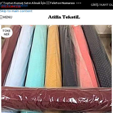
✅️ Toptan Kumaş Satın Almak İçin 👇🏻
Telefon Numarası
>>>
GIRIŞ / KAYIT OL
Skip to navigation
05353344108
Skip to main content
MENU
TÜKE
NDI