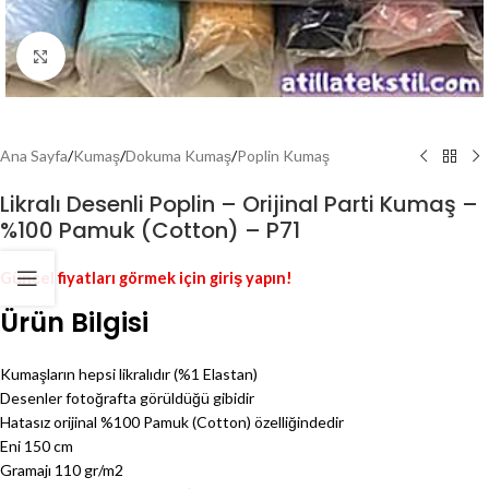
Genişlet
Ana Sayfa
/
Kumaş
/
Dokuma Kumaş
/
Poplin Kumaş
Likralı Desenli Poplin – Orijinal Parti Kumaş –
%100 Pamuk (Cotton) – P71
Güncel fiyatları görmek için giriş yapın!
Ürün Bilgisi
Kumaşların hepsi likralıdır (%1 Elastan)
Desenler fotoğrafta görüldüğü gibidir
Hatasız orijinal %100 Pamuk (Cotton) özelliğindedir
Eni 150 cm
Gramajı 110 gr/m2