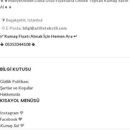
🔹️🔸️Maliyetinden Daha Ucuz Fiyatlarla Online Toptan Kumaş Satın
Lacivert (2 top) ve siyah (1 top)
elbise vb. ürünler için uygundur.
Al🔸️🔹️
renklerdedir.
Kumaşlar hatasız orijinaldir.
Orijinal, hatasız, üretim fazlası
🔰 Başakşehir, Istanbul
mallardır.
💠 E-Posta:
bilgi@atillatekstil.com
Perakende satış yoktur.
✅️ Kumaş Fiyatı Almak İçin Hemen Ara ↩️
📳 05353344108 📳
BILGI KUTUSU
Gizlilik Politikası
Şartlar ve Koşullar
Hakkımızda
KISAYOL MENÜSÜ
Instagram 💜
Facebook 💙
Kumaş Sat 💚