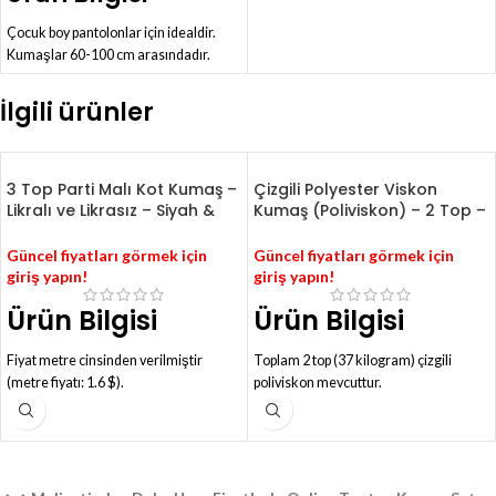
Çocuk boy pantolonlar için idealdir.
Kumaşlar 60-100 cm arasındadır.
Yaklaşık 1000 kg ürün vardır.
Likralı ve likrasız parçalar içerir.
İlgili ürünler
Kumaşlarda hata yoktur.
1 kg üründen yaklaşık 2 adet çocuk
pantolonu çıkarabilirsiniz.
3 Top Parti Malı Kot Kumaş –
Çizgili Polyester Viskon
Likralı ve Likrasız – Siyah &
Kumaş (Poliviskon) – 2 Top –
Blue
Likrasız – Siyah & Beyaz –
PV11
Güncel fiyatları görmek için
Güncel fiyatları görmek için
giriş yapın!
giriş yapın!
Ürün Bilgisi
Ürün Bilgisi
Fiyat metre cinsinden verilmiştir
Toplam 2 top (37 kilogram) çizgili
(metre fiyatı: 1.6 $).
poliviskon mevcuttur.
Toplam 3 top parti malı kot kumaş
Fiyat kilogram cinsinden verilmiştir.
vardır (83 kg-138 metre).
Bir kiloya yaklaşık 5-6 metre kumaş
İki top likralı (toplam 71 kg-103 metre).
girmektedir.
Bir top likrasız yarım top (12 kg-20
Perakende satış yoktur.
metre).
Kadın gömleği, etek, kapri, pantolon,