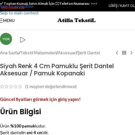
✅️ Toptan Kumaş Satın Almak İçin 👇🏻
Telefon Numarası
>>>
GIRIŞ / KAYIT OL
Skip to navigation
05353344108
Skip to main content
MENU
Genişlet
YENI
Ana Sayfa
/
Tekstil Malzemeleri
/
Aksesuar
/
Şerit Dantel
Siyah Renk 4 Cm Pamuklu Şerit Dantel
Aksesuar / Pamuk Kopanaki
(
1
müşteri değerlendirmesi)
Güncel fiyatları görmek için giriş yapın!
Ürün Bilgisi
Ürün
%100 pamuk
ludur.
Şerit dantelin
eni 4 cm
‘dir.