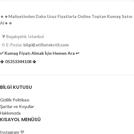
Esneme kabiliyeti yüksektir.
numaradır. (Gerisi 20 numara)
Siyah, kahverengi, sarı, beyaz, gri,
Toptan kilo fiyatı 29.99 TL'dir.
krem vb. renkler ve tonları mevcuttur.
🔹️🔸️Maliyetinden Daha Ucuz Fiyatlarla Online Toptan Kumaş Satın
Perakende satış yoktur.
Dikiş ipliği olarak kullanılabildiği gibi
Al🔸️🔹️
diğer sert iplik gerektiren işlemler için
de kullanılır.
🔰 Başakşehir, Istanbul
Tek tek satış yoktur.
💠 E-Posta:
bilgi@atillatekstil.com
Bobinlerin doluluk oranı ortalama
olarak %70-80 oranındadır.
✅️ Kumaş Fiyatı Almak İçin Hemen Ara ↩️
Ortalama olarak 3 adet dolu bobin "1.2
📳 05353344108 📳
/ 1.4 kilo" aralığındadır.
BILGI KUTUSU
Gizlilik Politikası
Şartlar ve Koşullar
Hakkımızda
KISAYOL MENÜSÜ
Instagram 💜