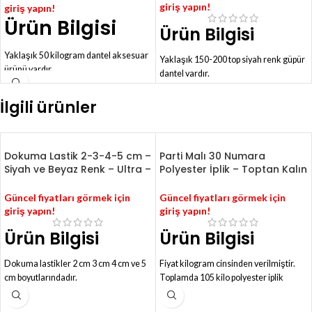
giriş yapın!
giriş yapın!
Ürün Bilgisi
Ürün Bilgisi
Yaklaşık 50 kilogram dantel aksesuar
Yaklaşık 150-200 top siyah renk güpür
ürünü vardır.
dantel vardır.
Toptan satış fiyatı 33 tl'dir.
Fiyat tane başı olarak verilmiştir.
Perakende satış fiyatı 38 tl'dir.
Her top 9.5 metre gelmektedir.
İlgili ürünler
Lacivert dantel hariç hepsi %85
Genişliği 9 cm (en kısa taraf) ile 13 cm
pamukludur.
(en uzun taraf) arasındadır.
Hepsinden yaklaşık 10'ar kilo
Polyester bazlı hammadde
bulunmaktadır.
Dokuma Lastik 2-3-4-5 cm –
Parti Malı 30 Numara
kullanılarak üretilmiştir.
Siyah ve Beyaz Renk – Ultra –
Polyester İplik – Toptan Kalın
%1 Elastan (likra) özelliğe sahiptir.
L224
Dikiş İpliği – Dolu Bobinler
Perakende satış yoktur. Toptan
Güncel fiyatları görmek için
Güncel fiyatları görmek için
verilecektir.
giriş yapın!
giriş yapın!
Ürün Bilgisi
Ürün Bilgisi
Dokuma lastikler 2 cm 3 cm 4 cm ve 5
Fiyat kilogram cinsinden verilmiştir.
cm boyutlarındadır.
Toplamda 105 kilo polyester iplik
vardır.
Siyah ve beyaz renklerde mevcuttur.
Ürünün %95'i kalınlık olarak 30