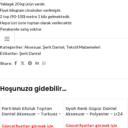
Yaklaşık 20 kg ürün vardır.
Fiyat kilogram cinsinden verilmiştir.
2 top (90-100) metre 1 kilo gelmektedir.
Hepsi üst üste toptan olarak verilecektir.
Perakende satış yoktur.
Kategoriler:
Aksesuar
,
Şerit Dantel
,
Tekstil Malzemeleri
Etiketler:
Şerit Dantel
Share:
Hoşunuza gidebilir…
Parti Malı Kiloluk Toptan
Siyah Renk Güpür Dantel
Dantel Aksesuar – Turkuaz –
Aksesuar – Polyester – Lr24
Beyaz – Kiremit – Lacivert –
A99
Güncel fiyatları görmek için
Güncel fiyatları görmek için