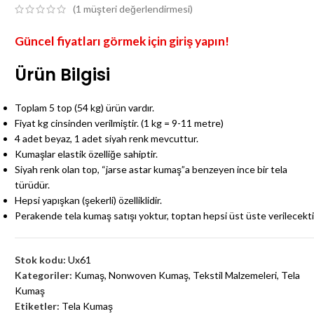
(
1
müşteri değerlendirmesi)
Güncel fiyatları görmek için giriş yapın!
Ürün Bilgisi
Toplam 5 top (54 kg) ürün vardır.
Fiyat kg cinsinden verilmiştir. (1 kg = 9-11 metre)
4 adet beyaz, 1 adet siyah renk mevcuttur.
Kumaşlar elastik özelliğe sahiptir.
Siyah renk olan top, “jarse astar kumaş”a benzeyen ince bir tela
türüdür.
Hepsi yapışkan (şekerli) özelliklidir.
Perakende tela kumaş satışı yoktur, toptan hepsi üst üste verilecekti
Stok kodu:
Ux61
Kategoriler:
Kumaş
,
Nonwoven Kumaş
,
Tekstil Malzemeleri
,
Tela
Kumaş
Etiketler:
Tela Kumaş