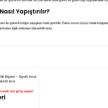
asıl Yapıştırılır?
rı ile şekerli bölge yapışkan hale getirilir. Daha sonra ütüyü telalı bölge
nden ilgili videoları izleyebilirsiniz.
k Biyesi – Siyah İnce
ekstil Ara
örmek için giriş yapın!
ri