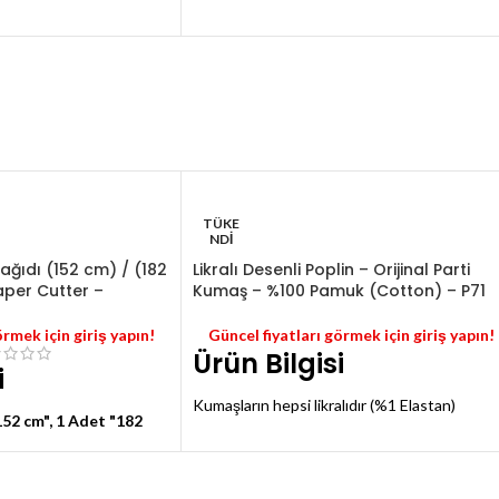
karışık boyutlardadır.
r.
 vardır.
'i siyah renktir.
TÜKE
NDI
 Kağıdı (152 cm) / (182
Likralı Desenli Poplin – Orijinal Parti
aper Cutter –
Kumaş – %100 Pamuk (Cotton) – P71
örmek için giriş yapın!
Güncel fiyatları görmek için giriş yapın!
Ürün Bilgisi
i
Kumaşların hepsi likralıdır (%1 Elastan)
52 cm", 1 Adet "182
Desenler fotoğrafta görüldüğü gibidir
i kağıt mevcuttur.
Hatasız orijinal %100 Pamuk (Cotton)
oplamda 352 kg rulo
özelliğindedir
ktadır.