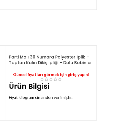
Parti Malı 30 Numara Polyester İplik –
TÜKE
Toptan Kalın Dikiş İpliği – Dolu Bobinler
NDI
Pijamalık – Eşof
Güncel fiyatları görmek için giriş yapın!
– Penye ve Kad
Ürün Bilgisi
Güncel fiyatlar
İki iplik kumaşlar 
Fiyat kilogram cinsinden verilmiştir.
idealdir
Toplamda 105 kilo polyester iplik vardır.
Ürünün %95'i kalınlık olarak 30 numaradır.
Kadife kumaş %50
(Gerisi 20 numara)
kurtaracak şekilde
Siyah, kahverengi, sarı, beyaz, gri, krem vb.
Parçalar 120 cm ü
renkler ve tonları mevcuttur.