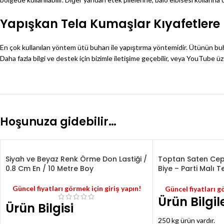
Yapışkan Tela Kumaşlar Kıyafetlere N
En çok kullanılan yöntem ütü buharı ile yapıştırma yöntemidir. Ütünün buha
Daha fazla bilgi ve destek için bizimle iletişime geçebilir, veya YouTube üzeri
Hoşunuza gidebilir…
Siyah ve Beyaz Renk Örme Don Lastiği /
Toptan Saten Cepli
0.8 Cm En / 10 Metre Boy
Biye – Parti Malı T
Malzemeleri – b1
Güncel fiyatları görmek için giriş yapın!
Güncel fiyatları g
Ürün Bilgile
Ürün Bilgisi
250 kg ürün vardır.