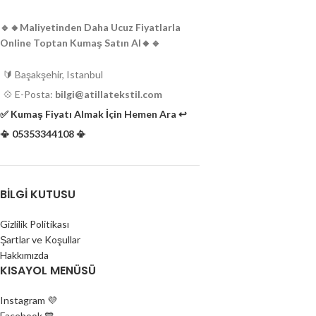
Doğrudan delikli pastal
🔹️🔸️Maliyetinden Daha Ucuz Fiyatlarla
firmasından temin edil
Online Toptan Kumaş Satın Al🔸️🔹️
Perakende satış yokt
verilecektir.
🔰 Başakşehir, Istanbul
Tekstil kesimhaneler
atölyeleri için uygund
💠 E-Posta:
bilgi@atillatekstil.com
Ürünün devamı yoktur.
✅️ Kumaş Fiyatı Almak İçin Hemen Ara ↩️
kağıtları kategorisind
📳 05353344108 📳
BILGI KUTUSU
Gizlilik Politikası
Şartlar ve Koşullar
Hakkımızda
KISAYOL MENÜSÜ
Instagram 💜
Facebook 💙