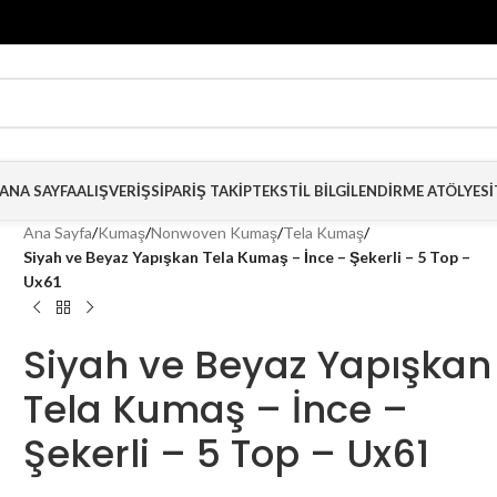
ANA SAYFA
ALIŞVERIŞ
SIPARIŞ TAKIP
TEKSTIL BILGILENDIRME ATÖLYESI
Ana Sayfa
/
Kumaş
/
Nonwoven Kumaş
/
Tela Kumaş
/
Siyah ve Beyaz Yapışkan Tela Kumaş – İnce – Şekerli – 5 Top –
Ux61
Siyah ve Beyaz Yapışkan
Tela Kumaş – İnce –
Şekerli – 5 Top – Ux61