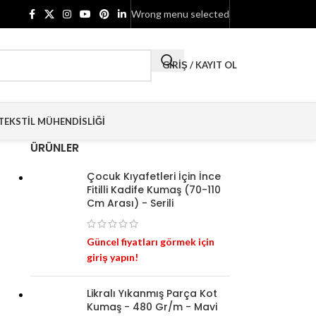
Wrong menu selected
GIRIŞ / KAYIT OL
TEKSTIL MÜHENDISLIĞI
ÜRÜNLER
Çocuk Kıyafetleri İçin İnce
Fitilli Kadife Kumaş (70-110
Cm Arası) - Serili
Güncel fiyatları görmek için
giriş yapın!
Likralı Yıkanmış Parça Kot
Kumaş - 480 Gr/m - Mavi