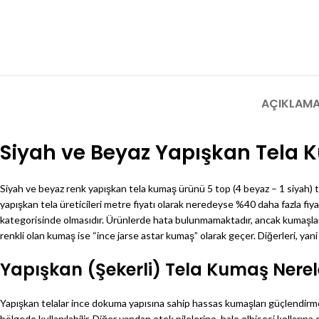
AÇIKLAM
Siyah ve Beyaz Yapışkan Tela 
Siyah ve beyaz renk yapışkan tela kumaş ürünü 5 top (4 beyaz – 1 siyah) to
yapışkan tela üreticileri metre fiyatı olarak neredeyse %40 daha fazla fi
kategorisinde olmasıdır. Ürünlerde hata bulunmamaktadır, ancak kumaşların
renkli olan kumaş ise “ince jarse astar kumaş” olarak geçer. Diğerleri, yani 
Yapışkan (Şekerli) Tela Kumaş Nerele
Yapışkan telalar ince dokuma yapısına sahip hassas kumaşları güçlendirmek 
bölgede kullanılabilir. Diğer yandan etek pilelerine, balo elbisesi kollarına