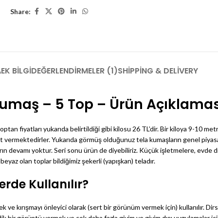
Share:
A
EK BILGI
DEĞERLENDIRMELER (1)
SHIPPING & DELIVERY
Kumaş – 5 Top – Ürün Açıklamas
ptan fiyatları yukarıda belirtildiği gibi kilosu 26 TL’dir. Bir kiloya 9-10
yat vermektedirler. Yukarıda görmüş olduğunuz tela kumaşların genel piyasa
 devamı yoktur. Seri sonu ürün de diyebiliriz. Küçük işletmelere, evde dik
beyaz olan toplar bildiğimiz şekerli (yapışkan) teladır.
rde Kullanılır?
ve kırışmayı önleyici olarak (sert bir görünüm vermek için) kullanılır. Dir
 dik bir görüntü vermek ve çok daha fazla giyim ve giyim dışı uygulamalar içi