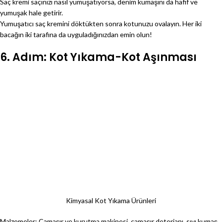
Saç kremi saçınızı nasıl yumuşatıyorsa, denim kumaşını da hafif ve
yumuşak hale getirir.
Yumuşatıcı saç kremini döktükten sonra kotunuzu ovalayın. Her iki
bacağın iki tarafına da uyguladığınızdan emin olun!
6. Adım: Kot Yıkama-Kot Aşınması
Kimyasal Kot Yıkama Ürünleri
Malzemeler: Çamaşır ve kurutma makinesi, çamaşır deterjanı, sıvı kumaş