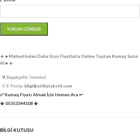
🔹️🔸️Maliyetinden Daha Ucuz Fiyatlarla Online Toptan Kumaş Satın
Al🔸️🔹️
🔰 Başakşehir, Istanbul
💠 E-Posta:
bilgi@atillatekstil.com
✅️ Kumaş Fiyatı Almak İçin Hemen Ara ↩️
📳 05353344108 📳
BILGI KUTUSU