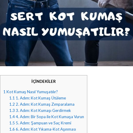
İÇİNDEKİLER
1
Kot Kumaş Nasıl Yumuşatılır?
1.1
1. Adım: Kot Kumaş Ütüleme
1.2
2. Adım: Kot Kumaş Zımparalama
1.3
3. Adım: Kot Kumaşı Gerdirmek
1.4
4. Adım: Bir Sopa ile Kot Kumaşa Vurun
1.5
5. Adım: Şampuan ve Saç Kremi
1.6
6. Adım: Kot Yıkama-Kot Aşınması