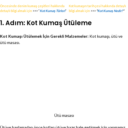
Öncesinde denim kumaş çeşitleri hakkında
Kot kumaşın tarihçesi hakkında detaylı
detaylı bilgi almak için
>>> “
Kot Kumaş Türleri
“
bilgi almak için
>>>
“
Kot Kumaş Nedir?
“
1. Adım: Kot Kumaş Ütüleme
Kot Kumaşı Ütülemek İçin Gerekli Malzemeler:
Kot kumaşı, ütü ve
ütü masası.
Ütü masası
Ütüye başlamadan önce kotları ütüye hazır hale getirmek için yapmamız