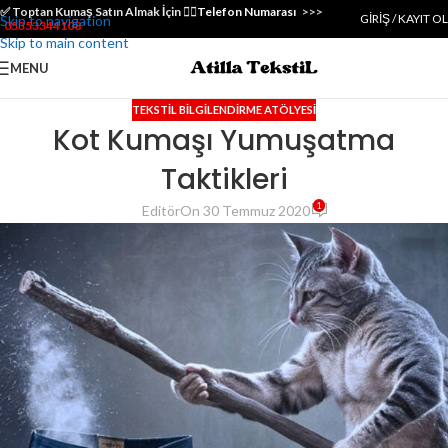
✅️ Toptan Kumaş Satın Almak İçin 👇🏻
Telefon Numarası
>>>
GIRIŞ / KAYIT OL
Skip to navigation
05353344108
Skip to main content
MENU
TEKSTIL BILGILENDIRME ATÖLYESI
Kot Kumaşı Yumuşatma
Taktikleri
1
Editör
On 30 Temmuz 2020