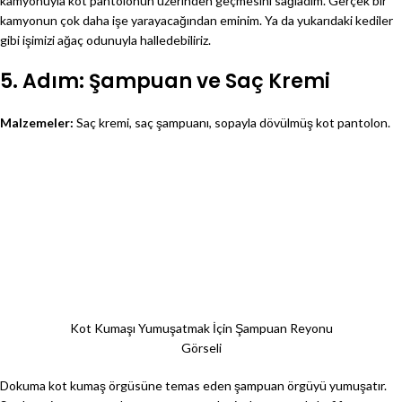
kamyonuyla kot pantolonun üzerinden geçmesini sağladım. Gerçek bir
kamyonun çok daha işe yarayacağından eminim. Ya da yukarıdaki kediler
gibi işimizi ağaç odunuyla halledebiliriz.
5. Adım: Şampuan ve Saç Kremi
Malzemeler:
Saç kremi, saç şampuanı, sopayla dövülmüş kot pantolon.
Kot Kumaşı Yumuşatmak İçin Şampuan Reyonu
Görseli
Dokuma kot kumaş örgüsüne temas eden şampuan örgüyü yumuşatır.