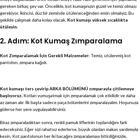
gereken birkaç şey var. Öncelikle, kot kumaşınızın güzel ve temiz olması
gerekiyor. İkincisi, düz bir zeminde ütüleneceğinden emin olmalıyız. Bu
şekilde çalışmak daha kolay olacak.
Kot kumaşı yüksek sıcaklıkta
ütüleyin.
2. Adım: Kot Kumaş Zımparalama
Kot Zımparalamak İçin Gerekli Malzemeler:
Temiz, ütülenmiş kot
pantolon, zımpara kağıdı.
Kot kumaşı ters çevirip ARKA BÖLÜMÜNÜ zımparayla çitilemeye
başlıyoruz.
Kotları yumuşatmak için zımparalamak çok etkilidir ve daha
az zaman alır. İlk başta sadece paça bölümlerini zımparalayalım. Hoşunuza
giderse her yere uygulayabilirsiniz.
Biraz zımparaladıktan sonra, renkli pamuk liflerinin toplandığını fark
edeceksiniz. Eğer sizi rahatsız ederlerse, büyük olanları makas yardımıyla
kesin. Kot pantolonun her iki bacağını zımparalamayı bitirdiğinizde,