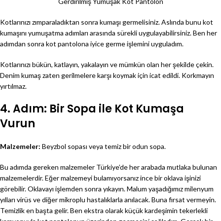
Gerdirilmiş Yumuşak Kot Pantolon
Kotlarınızı zımparaladıktan sonra kumaşı germelisiniz. Aslında bunu kot
kumaşını yumuşatma adımları arasında sürekli uygulayabilirsiniz. Ben her
adımdan sonra kot pantolona iyice germe işlemini uyguladım.
Kotlarınızı bükün, katlayın, yakalayın ve mümkün olan her şekilde çekin.
Denim kumaş zaten gerilmelere karşı koymak için icat edildi. Korkmayın
yırtılmaz.
4. Adım: Bir Sopa ile Kot Kumaşa
Vurun
Malzemeler:
Beyzbol sopası veya temiz bir odun sopa.
Bu adımda gereken malzemeler Türkiye’de her arabada mutlaka bulunan
malzemelerdir. Eğer malzemeyi bulamıyorsanız ince bir oklava işinizi
görebilir. Oklavayı işlemden sonra yıkayın. Malum yaşadığımız milenyum
yılları virüs ve diğer mikroplu hastalıklarla anılacak. Buna fırsat vermeyin.
Temizlik en başta gelir. Ben ekstra olarak küçük kardeşimin tekerlekli