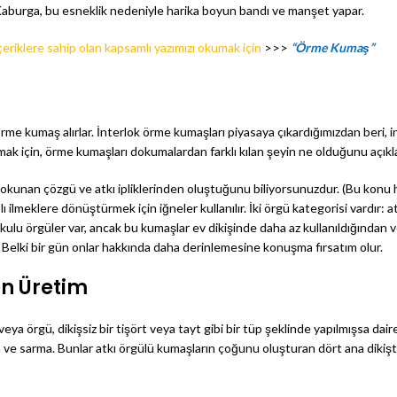
Kaburga, bu esneklik nedeniyle harika boyun bandı ve manşet yapar.
eriklere sahip olan kapsamlı yazımızı okumak için
>>>
“Örme Kumaş”
örme kumaş alırlar. İnterlok örme kumaşları piyasaya çıkardığımızdan beri,
amak için, örme kumaşları dokumalardan farklı kılan şeyin ne olduğunu açı
e dokunan çözgü ve atkı ipliklerinden oluştuğunu biliyorsunuzdur. (Bu konu
ğlı ilmeklere dönüştürmek için iğneler kullanılır. İki örgü kategorisi vardır
dokulu örgüler var, ancak bu kumaşlar ev dikişinde daha az kullanıldığından v
Belki bir gün onlar hakkında daha derinlemesine konuşma fırsatım olur.
en Üretim
ır (veya örgü, dikişsiz bir tişört veya tayt gibi bir tüp şeklinde yapılmışsa 
ma ve sarma. Bunlar atkı örgülü kumaşların çoğunu oluşturan dört ana dikiştir