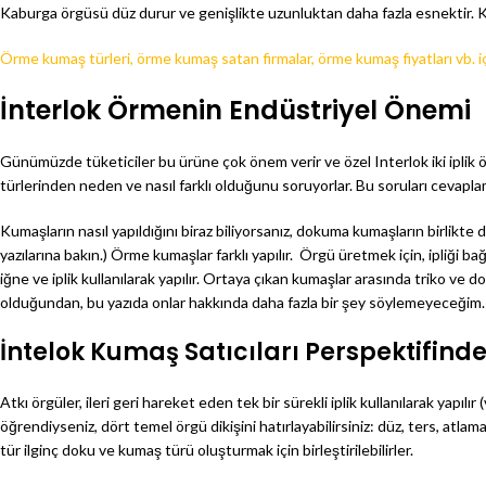
Kaburga örgüsü düz durur ve genişlikte uzunluktan daha fazla esnektir. 
Örme kumaş türleri, örme kumaş satan firmalar, örme kumaş fiyatları vb. iç
İnterlok Örmenin Endüstriyel Önemi
Günümüzde tüketiciler bu ürüne çok önem verir ve özel Interlok iki iplik 
türlerinden neden ve nasıl farklı olduğunu soruyorlar. Bu soruları cevapl
Kumaşların nasıl yapıldığını biraz biliyorsanız, dokuma kumaşların birlikt
yazılarına bakın.) Örme kumaşlar farklı yapılır. Örgü üretmek için, ipliği ba
iğne ve iplik kullanılarak yapılır. Ortaya çıkan kumaşlar arasında triko ve 
olduğundan, bu yazıda onlar hakkında daha fazla bir şey söylemeyeceğim. 
İntelok Kumaş Satıcıları Perspektifind
Atkı örgüler, ileri geri hareket eden tek bir sürekli iplik kullanılarak yapıl
öğrendiyseniz, dört temel örgü dikişini hatırlayabilirsiniz: düz, ters, atla
tür ilginç doku ve kumaş türü oluşturmak için birleştirilebilirler.