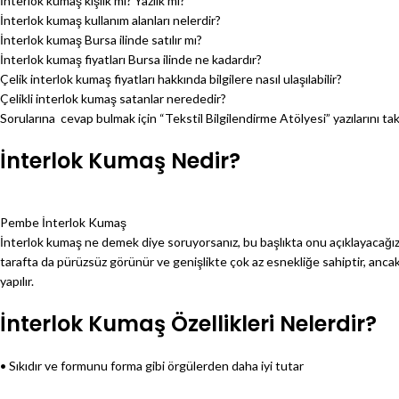
İnterlok kumaş kışlık mı? Yazlık mı?
İnterlok kumaş kullanım alanları nelerdir?
İnterlok kumaş Bursa ilinde satılır mı?
İnterlok kumaş fiyatları Bursa ilinde ne kadardır?
Çelik interlok kumaş fiyatları hakkında bilgilere nasıl ulaşılabilir?
Çelikli interlok kumaş satanlar nerededir?
Sorularına cevap bulmak için “Tekstil Bilgilendirme Atölyesi” yazılarını ta
İnterlok Kumaş Nedir?
Pembe İnterlok Kumaş
İnterlok kumaş ne demek diye soruyorsanız, bu başlıkta onu açıklayacağız
tarafta da pürüzsüz görünür ve genişlikte çok az esnekliğe sahiptir, ancak u
yapılır.
İnterlok Kumaş Özellikleri Nelerdir?
• Sıkıdır ve formunu forma gibi örgülerden daha iyi tutar