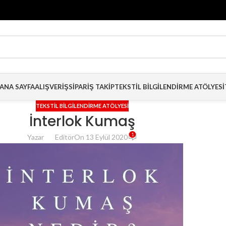
ANA SAYFA
ALIŞVERIŞ
SIPARIŞ TAKIP
TEKSTIL BILGILENDIRME ATÖLYESI
TEKSTIL BILGILENDIRME ATÖLYESI
İnterlok Kumaş
1
Yazar
Editör
On 13 Eylül 2020