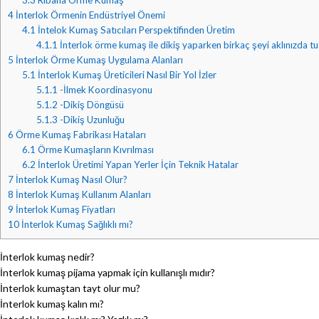
4
İnterlok Örmenin Endüstriyel Önemi
4.1
İntelok Kumaş Satıcıları Perspektifinden Üretim
4.1.1
İnterlok örme kumaş ile dikiş yaparken birkaç şeyi aklınızda tu
5
İnterlok Örme Kumaş Uygulama Alanları
5.1
İnterlok Kumaş Üreticileri Nasıl Bir Yol İzler
5.1.1
-İlmek Koordinasyonu
5.1.2
-Dikiş Döngüsü
5.1.3
-Dikiş Uzunluğu
6
Örme Kumaş Fabrikası Hataları
6.1
Örme Kumaşların Kıvrılması
6.2
İnterlok Üretimi Yapan Yerler İçin Teknik Hatalar
7
İnterlok Kumaş Nasıl Olur?
8
İnterlok Kumaş Kullanım Alanları
9
İnterlok Kumaş Fiyatları
10
İnterlok Kumaş Sağlıklı mı?
İnterlok kumaş nedir?
İnterlok kumaş pijama yapmak için kullanışlı mıdır?
İnterlok kumaştan tayt olur mu?
İnterlok kumaş kalın mı?