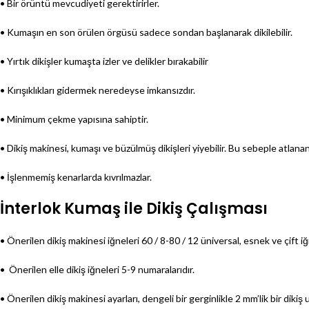
• Bir örüntü mevcudiyeti gerektirirler.
• Kumaşın en son örülen örgüsü sadece sondan başlanarak dikilebilir.
• Yırtık dikişler kumaşta izler ve delikler bırakabilir
• Kırışıklıkları gidermek neredeyse imkansızdır.
• Minimum çekme yapısına sahiptir.
• Dikiş makinesi, kumaşı ve büzülmüş dikişleri yiyebilir. Bu sebeple atlanan 
• İşlenmemiş kenarlarda kıvrılmazlar.
İnterlok Kumaş ile Dikiş Çalışması
• Önerilen dikiş makinesi iğneleri 60 / 8-80 / 12 üniversal, esnek ve çift iğ
• Önerilen elle dikiş iğneleri 5-9 numaralarıdır.
• Önerilen dikiş makinesi ayarları, dengeli bir gerginlikle 2 mm’lik bir diki