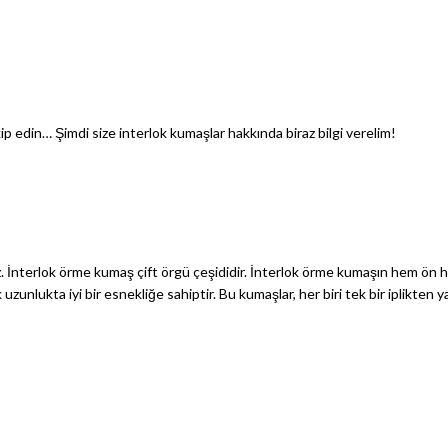
kip edin… Şimdi size interlok kumaşlar hakkında biraz bilgi verelim!
. İnterlok örme kumaş çift örgü çeşididir. İnterlok örme kumaşın hem ön h
zunlukta iyi bir esnekliğe sahiptir. Bu kumaşlar, her biri tek bir iplikten 