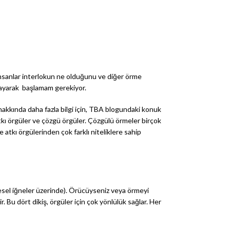
 insanlar interlokun ne olduğunu ve diğer örme
klayarak başlamam gerekiyor.
 hakkında daha fazla bilgi için, TBA blogundaki konuk
: atkı örgüler ve çözgü örgüler. Çözgülü örmeler birçok
e atkı örgülerinden çok farklı niteliklere sahip
dairesel iğneler üzerinde). Örücüyseniz veya örmeyi
. Bu dört dikiş, örgüler için çok yönlülük sağlar. Her