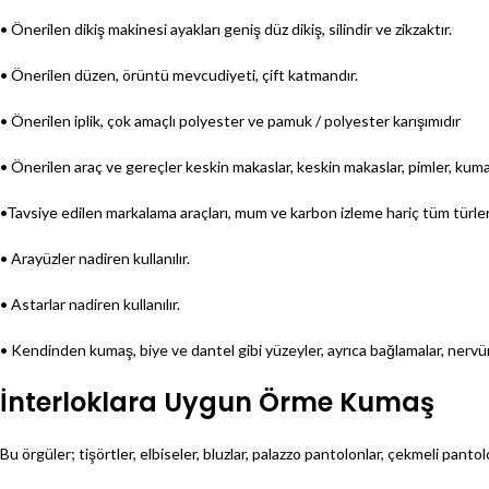
• Önerilen dikiş makinesi ayakları geniş düz dikiş, silindir ve zikzaktır.
• Önerilen düzen, örüntü mevcudiyeti, çift katmandır.
• Önerilen iplik, çok amaçlı polyester ve pamuk / polyester karışımıdır
• Önerilen araç ve gereçler keskin makaslar, keskin makaslar, pimler, kumaş 
•Tavsiye edilen markalama araçları, mum ve karbon izleme hariç tüm türler
• Arayüzler nadiren kullanılır.
• Astarlar nadiren kullanılır.
• Kendinden kumaş, biye ve dantel gibi yüzeyler, ayrıca bağlamalar, nervürle
İnterloklara Uygun Örme Kumaş
Bu örgüler; tişörtler, elbiseler, bluzlar, palazzo pantolonlar, çekmeli pantolo