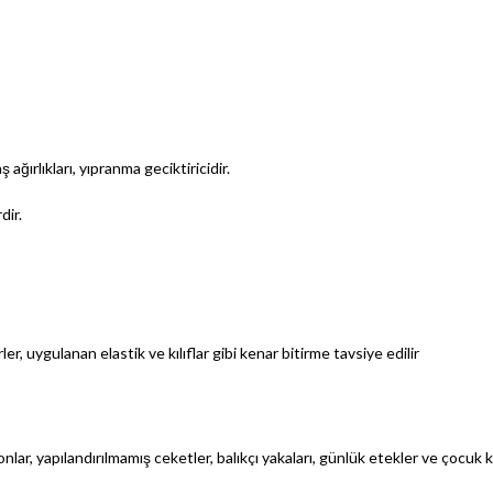
ağırlıkları, yıpranma geciktiricidir.
dir.
r, uygulanan elastik ve kılıflar gibi kenar bitirme tavsiye edilir
nlar, yapılandırılmamış ceketler, balıkçı yakaları, günlük etekler ve çocuk kıy