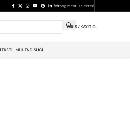
Wrong menu selected
GIRIŞ / KAYIT OL
TEKSTIL MÜHENDISLIĞI