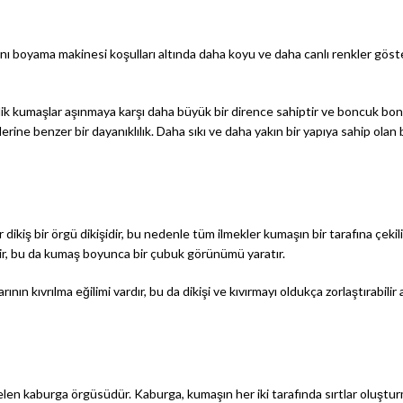
nı boyama makinesi koşulları altında daha koyu ve daha canlı renkler göster
 kumaşlar aşınmaya karşı daha büyük bir dirence sahiptir ve boncuk bonc
iklerine benzer bir dayanıklılık. Daha sıkı ve daha yakın bir yapıya sahip ol
 dikiş bir örgü dikişidir, bu nedenle tüm ilmekler kumaşın bir tarafına çeki
ir, bu da kumaş boyunca bir çubuk görünümü yaratır.
ının kıvrılma eğilimi vardır, bu da dikişi ve kıvırmayı oldukça zorlaştırabili
kaburga örgüsüdür. Kaburga, kumaşın her iki tarafında sırtlar oluşturmak i