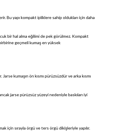
ir. Bu yapı kompakt ipliklere sahip oldukları için daha
uk bir hal alma eğilimi de pek görülmez. Kompakt
an birbirine geçmeli kumaş en yüksek
lir. Jarse kumaşın ön kısmı pürüzsüzdür ve arka kısmı
r ancak jarse pürüzsüz yüzeyi nedeniyle baskıları iyi
çin sırayla örgü ve ters örgü dikişleriyle yapılır.