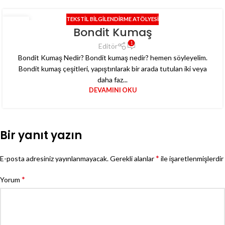
TEKSTIL BILGILENDIRME ATÖLYESI
12
Bondit Kumaş
AĞU
1
Editör
Bondit Kumaş Nedir? Bondit kumaş nedir? hemen söyleyelim.
Bondit kumaş çeşitleri, yapıştırılarak bir arada tutulan iki veya
daha faz...
DEVAMINI OKU
Bir yanıt yazın
*
E-posta adresiniz yayınlanmayacak.
Gerekli alanlar
ile işaretlenmişlerdir
*
Yorum