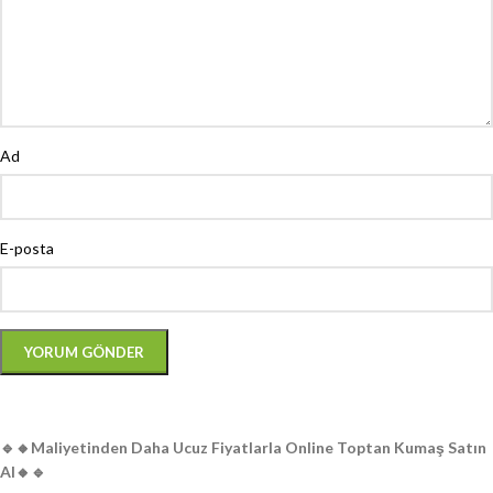
Ad
E-posta
🔹️🔸️Maliyetinden Daha Ucuz Fiyatlarla Online Toptan Kumaş Satın
Al🔸️🔹️