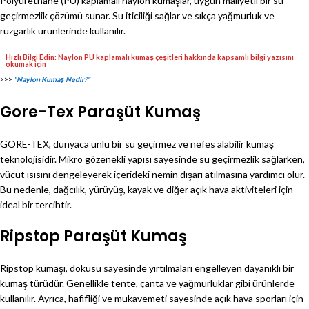
Polyurethane (PU) kaplamalı naylon kumaşlar, uygun maliyetli bir su
geçirmezlik çözümü sunar. Su iticiliği sağlar ve sıkça yağmurluk ve
rüzgarlık ürünlerinde kullanılır.
Hızlı Bilgi Edin: Naylon PU kaplamalı kumaş çeşitleri hakkında kapsamlı bilgi yazısını
okumak için
>>>
“Naylon Kumaş Nedir?”
Gore-Tex Paraşüt Kumaş
GORE-TEX, dünyaca ünlü bir su geçirmez ve nefes alabilir kumaş
teknolojisidir. Mikro gözenekli yapısı sayesinde su geçirmezlik sağlarken,
vücut ısısını dengeleyerek içerideki nemin dışarı atılmasına yardımcı olur.
Bu nedenle, dağcılık, yürüyüş, kayak ve diğer açık hava aktiviteleri için
ideal bir tercihtir.
Ripstop Paraşüt Kumaş
Ripstop kumaşı, dokusu sayesinde yırtılmaları engelleyen dayanıklı bir
kumaş türüdür. Genellikle tente, çanta ve yağmurluklar gibi ürünlerde
kullanılır. Ayrıca, hafifliği ve mukavemeti sayesinde açık hava sporları için