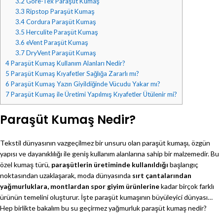
3.2
Gore-Tex Paraşüt Kumaş
3.3
Ripstop Paraşüt Kumaş
3.4
Cordura Paraşüt Kumaş
3.5
Herculite Paraşüt Kumaş
3.6
eVent Paraşüt Kumaş
3.7
DryVent Paraşüt Kumaş
4
Paraşüt Kumaş Kullanım Alanları Nedir?
5
Paraşüt Kumaş Kıyafetler Sağlığa Zararlı mı?
6
Paraşüt Kumaş Yazın Giyildiğinde Vücudu Yakar mı?
7
Paraşüt Kumaş ile Üretimi Yapılmış Kıyafetler Ütülenir mi?
Paraşüt Kumaş Nedir?
Tekstil dünyasının vazgeçilmez bir unsuru olan paraşüt kumaşı, özgün
yapısı ve dayanıklılığı ile geniş kullanım alanlarına sahip bir malzemedir. Bu
özel kumaş türü,
paraşütlerin üretiminde kullanıldığı
başlangıç
noktasından uzaklaşarak, moda dünyasında
sırt çantalarından
yağmurluklara, montlardan spor giyim ürünlerine
kadar birçok farklı
ürünün temelini oluşturur. İşte paraşüt kumaşının büyüleyici dünyası…
Hep birlikte bakalım bu su geçirmez yağmurluk paraşüt kumaş nedir?