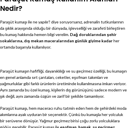
Nedir?
Paraşüt kumaşı ile ne yapılır? diye soruyorsanız, adrenalin tutkunlarının
da şıklık arayışında olduğu bir dünyada, işlevselliği ve zarafeti birleştiren
bu kumaş hakkında hemen bilgi verelim.
Dağ doruklarından şehir
sokaklarına, dış mekan maceralarından günlük giyime kadar
her
ortamda başarıyla kullanılıyor.
Paraşüt kumaşın hafifliği, dayanıklılığı ve su geçirmez özelliği, bu kumaşın
en genel anlamda sırt çantaları, ceketler, eşofman takımları ve
yağmurluklar gibi farklı ürünlerin üretiminde kullanılmasına imkan veriyor.
Aynı zamanda bu özel kumaş, kişilerin dış görünüşünü sadece modern ve
şık değil, aynı zamanda özgün ve zarif bir şekilde tamamlıyor.
Paraşüt kumaşı, hem maceracı ruhu tatmin eden hem de şehirdeki moda
akımlarına ayak uyduran bir seçenektir. Çünkü bu kumaşla her yolculuk
bir serüvene dönüşür. Yağmur geçirmez birisi çoğu zorlu yolculuklara
göğüs gerebilir. Paraşüt kumaş ile
eşofman, hamak, su geçirmez