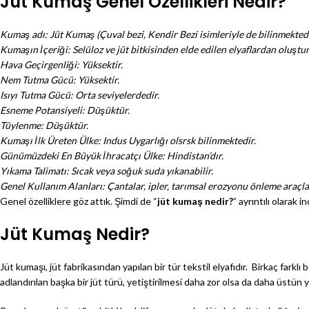
Jüt Kumaş Genel Özellikleri Nedir?
Kumaş adı: Jüt Kumaş (Çuval bezi, Kendir Bezi isimleriyle de bilinmektedi
Kumaşın İçeriği: Selüloz ve jüt bitkisinden elde edilen elyaflardan oluştur
Hava Geçirgenliği: Yüksektir.
Nem Tutma Gücü: Yüksektir.
Isıyı Tutma Gücü: Orta seviyelerdedir.
Esneme Potansiyeli: Düşüktür.
Tüylenme: Düşüktür.
Kumaşı İlk Üreten Ülke: Indus Uygarlığı olsrsk bilinmektedir.
Günümüzdeki En Büyük İhracatçı Ülke: Hindistan’dır.
Yıkama Talimatı: Sıcak veya soğuk suda yıkanabilir.
Genel Kullanım Alanları: Çantalar, ipler, tarımsal erozyonu önleme araçlar
Genel özelliklere göz attık. Şimdi de “
jüt kumaş nedir?
” ayrıntılı olarak 
Jüt Kumaş Nedir?
Jüt kumaşı, jüt fabrikasından yapılan bir tür tekstil elyafıdır. Birkaç farkl
adlandırılan başka bir jüt türü, yetiştirilmesi daha zor olsa da daha üstü