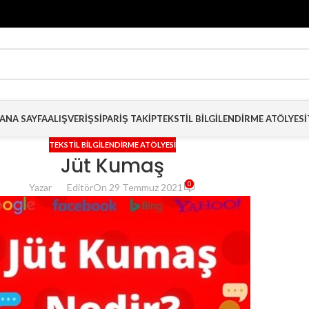
ANA SAYFA
ALIŞVERIŞ
SIPARIŞ TAKIP
TEKSTIL BILGILENDIRME ATÖLYESI
TEKSTIL BILGILENDIRME ATÖLYESI
Jüt Kumaş
0
Yazar
Editör
On 29 Temmuz 2021