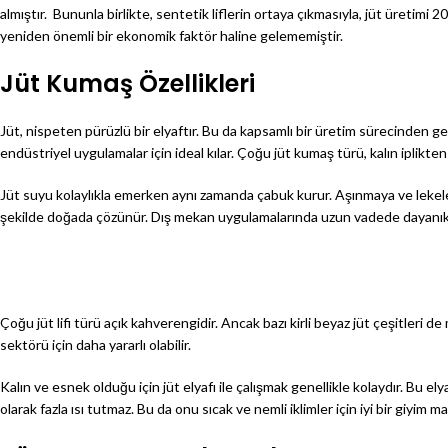
almıştır. Bununla birlikte, sentetik liflerin ortaya çıkmasıyla, jüt üretimi 2
yeniden önemli bir ekonomik faktör haline gelememiştir.
Jüt Kumaş Özellikleri
Jüt, nispeten pürüzlü bir elyaftır. Bu da kapsamlı bir üretim sürecinden g
endüstriyel uygulamalar için ideal kılar. Çoğu jüt kumaş türü, kalın iplikt
Jüt suyu kolaylıkla emerken aynı zamanda çabuk kurur. Aşınmaya ve lekelere 
şekilde doğada çözünür. Dış mekan uygulamalarında uzun vadede dayanıklı
Çoğu jüt lifi türü açık kahverengidir. Ancak bazı kirli beyaz jüt çeşitleri
sektörü için daha yararlı olabilir.
Kalın ve esnek olduğu için jüt elyafı ile çalışmak genellikle kolaydır. Bu el
olarak fazla ısı tutmaz. Bu da onu sıcak ve nemli iklimler için iyi bir giyim m