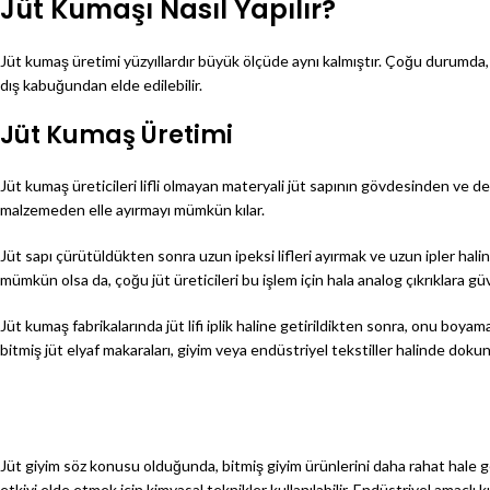
Jüt Kumaşı Nasıl Yapılır?
Jüt kumaş üretimi yüzyıllardır büyük ölçüde aynı kalmıştır. Çoğu durumda, o
dış kabuğundan elde edilebilir.
Jüt Kumaş Üretimi
Jüt kumaş üreticileri lifli olmayan materyali jüt sapının gövdesinden ve deri
malzemeden elle ayırmayı mümkün kılar.
Jüt sapı çürütüldükten sonra uzun ipeksi lifleri ayırmak ve uzun ipler hal
mümkün olsa da, çoğu jüt üreticileri bu işlem için hala analog çıkrıklara gü
Jüt kumaş fabrikalarında jüt lifi iplik haline getirildikten sonra, onu boyam
bitmiş jüt elyaf makaraları, giyim veya endüstriyel tekstiller halinde doku
Jüt giyim söz konusu olduğunda, bitmiş giyim ürünlerini daha rahat hale getir
etkiyi elde etmek için kimyasal teknikler kullanılabilir. Endüstriyel amaçlı ku