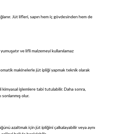
ğlanır. Jüt lifleri, sapın hem iç gövdesinden hem de
ı yumuşatır ve lifli malzemeyi kullanılamaz
tomatik makinelerle jüt ipliği yapmak teknik olarak
i kimyasal işlemlere tabi tutulabilir. Daha sonra,
tı sonlanmış olur.
ünü azaltmak için jüt ipliğini çalkalayabilir veya aynı
jinal haliyle bırakılabilir.