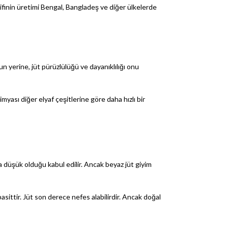
ki lifinin üretimi Bengal, Bangladeş ve diğer ülkelerde
n yerine, jüt pürüzlülüğü ve dayanıklılığı onu
myası diğer elyaf çeşitlerine göre daha hızlı bir
ha düşük olduğu kabul edilir. Ancak beyaz jüt giyim
basittir. Jüt son derece nefes alabilirdir. Ancak doğal