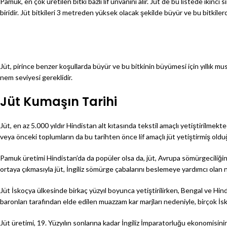
Pamuk, en çok üretilen bitki bazlı lif unvanını alır. Jüt de bu listede ikinci
biridir. Jüt bitkileri 3 metreden yüksek olacak şekilde büyür ve bu bitkilerd
Jüt, pirince benzer koşullarda büyür ve bu bitkinin büyümesi için yıllık mu
nem seviyesi gereklidir.
Jüt Kumaşın Tarihi
Jüt, en az 5.000 yıldır Hindistan alt kıtasında tekstil amaçlı yetiştirilmekt
veya önceki toplumların da bu tarihten önce lif amaçlı jüt yetiştirmiş old
Pamuk üretimi Hindistan’da da popüler olsa da, jüt, Avrupa sömürgeciliği
ortaya çıkmasıyla jüt, İngiliz sömürge çabalarını beslemeye yardımcı olan 
Jüt İskoçya ülkesinde birkaç yüzyıl boyunca yetiştirilirken, Bengal ve Hindi
baronları tarafından elde edilen muazzam kar marjları nedeniyle, birçok İsko
Jüt üretimi, 19. Yüzyılın sonlarına kadar İngiliz İmparatorluğu ekonomisinin