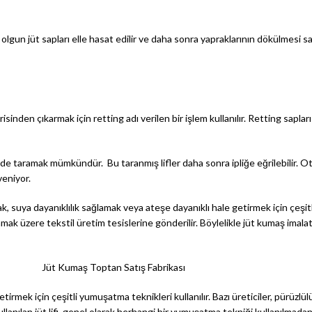
lgun jüt sapları elle hasat edilir ve daha sonra yapraklarının dökülmesi sa
sinden çıkarmak için retting adı verilen bir işlem kullanılır. Retting saplar
inde taramak mümkündür. Bu taranmış lifler daha sonra ipliğe eğrilebilir. O
veniyor.
ak, suya dayanıklılık sağlamak veya ateşe dayanıklı hale getirmek için çeşitl
nmak üzere tekstil üretim tesislerine gönderilir. Böylelikle jüt kumaş imala
Jüt Kumaş Toptan Satış Fabrikası
mek için çeşitli yumuşatma teknikleri kullanılır. Bazı üreticiler, pürüzlülüğ
llanılan jüt lifi, genel olarak herhangi bir yumuşatma tekniği kullanılmadan ori