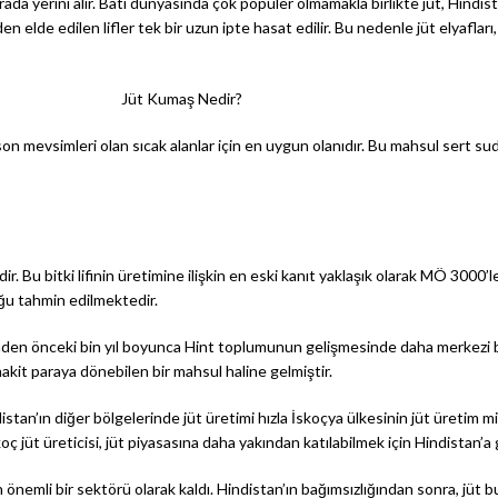
 sırada yerini alır. Batı dünyasında çok popüler olmamakla birlikte jüt, Hindi
en elde edilen lifler tek bir uzun ipte hasat edilir. Bu nedenle jüt elyafları
Jüt Kumaş Nedir?
son mevsimleri olan sıcak alanlar için en uygun olanıdır. Bu mahsul sert su
edir. Bu bitki lifinin üretimine ilişkin en eski kanıt yaklaşık olarak MÖ 300
uğu tahmin edilmektedir.
nden önceki bin yıl boyunca Hint toplumunun gelişmesinde daha merkezi bir
nakit paraya dönebilen bir mahsul haline gelmiştir.
stan’ın diğer bölgelerinde jüt üretimi hızla İskoçya ülkesinin jüt üretim mik
ç jüt üreticisi, jüt piyasasına daha yakından katılabilmek için Hindistan’a 
 önemli bir sektörü olarak kaldı. Hindistan’ın bağımsızlığından sonra, jüt b