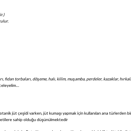
r.)
ulur.
ı, fidan torbaları, döşeme, halı, kilim, muşamba, perdeler, kazaklar, hırka
inceleyelim…
ı botanik jüt çeşidi varken, jüt kumaşı yapmak için kullanılan ana türlerden b
n yetilere sahip olduğu düşünülmektedir