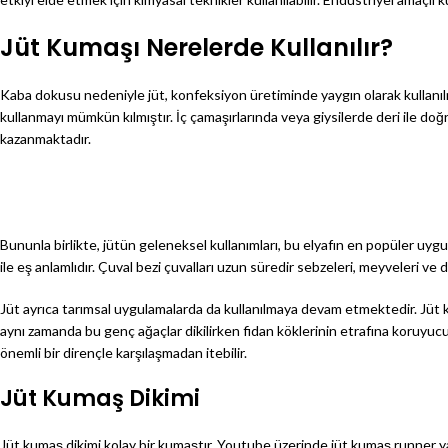
Jüt Kumaşı Nerelerde Kullanılır?
Kaba dokusu nedeniyle jüt, konfeksiyon üretiminde yaygın olarak kullanılmama
kullanmayı mümkün kılmıştır. İç çamaşırlarında veya giysilerde deri ile do
kazanmaktadır.
Bununla birlikte, jütün geleneksel kullanımları, bu elyafın en popüler uyg
ile eş anlamlıdır. Çuval bezi çuvalları uzun süredir sebzeleri, meyveleri ve d
Jüt ayrıca tarımsal uygulamalarda da kullanılmaya devam etmektedir. Jüt k
aynı zamanda bu genç ağaçlar dikilirken fidan köklerinin etrafına koruyucu s
önemli bir dirençle karşılaşmadan itebilir.
Jüt Kumaş Dikimi
Jüt kumaş dikimi kolay bir kumaştır. Youtube üzerinde jüt kumaş runner ya