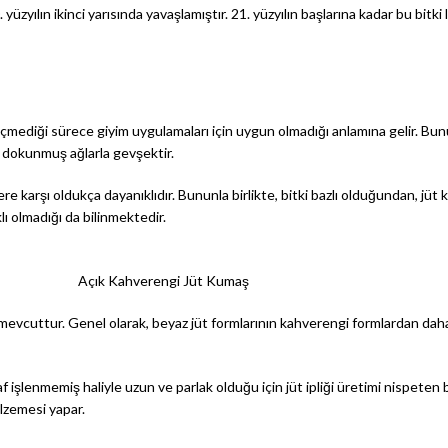
0. yüzyılın ikinci yarısında yavaşlamıştır. 21. yüzyılın başlarına kadar bu bit
eçmediği sürece giyim uygulamaları için uygun olmadığı anlamına gelir. Bunu
en dokunmuş ağlarla gevşektir.
karşı oldukça dayanıklıdır. Bununla birlikte, bitki bazlı olduğundan, jüt ki
 olmadığı da bilinmektedir.
Açık Kahverengi Jüt Kumaş
 de mevcuttur. Genel olarak, beyaz jüt formlarının kahverengi formlardan da
yaf işlenmemiş haliyle uzun ve parlak olduğu için jüt ipliği üretimi nispeten 
alzemesi yapar.