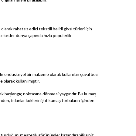
k rahatsız edici tekstili belirli giysi türleri için
 ceketler dünya çapında hızla popülerlik
r endüstriyel bir malzeme olarak kullanılan çuval bezi
 olarak kullanılmıştır.
rak başlangıç ​​noktasına dönmesi yaygındır. Bu kumaş
inden, fidanlar köklerini jüt kumaş torbaların içinden
uşturduğunuz estetik görünümler kazandırabilirsiniz.