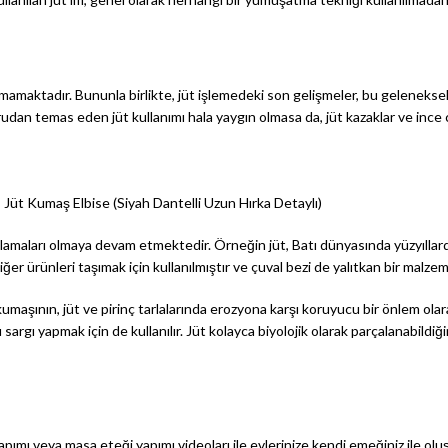
ktadır. Bununla birlikte, jüt işlemedeki son gelişmeler, bu geleneksel olara
ğrudan temas eden jüt kullanımı hala yaygın olmasa da, jüt kazaklar ve ince
Jüt Kumaş Elbise (Siyah Dantelli Uzun Hırka Detaylı)
ulamaları olmaya devam etmektedir. Örneğin jüt, Batı dünyasında yüzyıllardı
iğer ürünleri taşımak için kullanılmıştır ve çuval bezi de yalıtkan bir malzeme
umaşının, jüt ve pirinç tarlalarında erozyona karşı koruyucu bir önlem ola
argı yapmak için de kullanılır. Jüt kolayca biyolojik olarak parçalanabildiğ
pımı veya masa eteği yapımı videoları ile evlerinize kendi emeğiniz ile ol