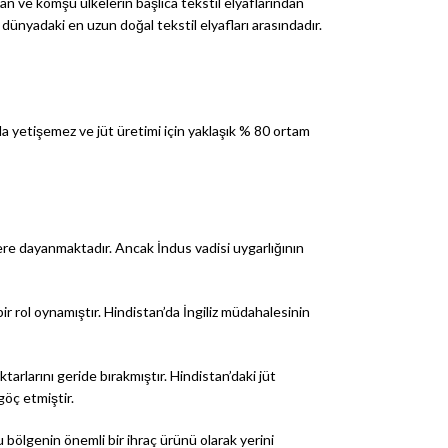
stan ve komşu ülkelerin başlıca tekstil elyaflarından
, dünyadaki en uzun doğal tekstil elyafları arasındadır.
da yetişemez ve jüt üretimi için yaklaşık % 80 ortam
0’lere dayanmaktadır. Ancak İndus vadisi uygarlığının
 rol oynamıştır. Hindistan’da İngiliz müdahalesinin
tarlarını geride bırakmıştır. Hindistan’daki jüt
göç etmiştir.
u bölgenin önemli bir ihraç ürünü olarak yerini