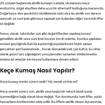
20. yüzyılın başlarında akrilik kumaşın icadıyla, uluslararası keçe
endüstrisi, doğal elyaflara daha ucuz bir alternatif bulduğuna inanıyordu.
Doğal keçe, alev geciktirici nitelikleriyle ünlü olsa da, akrilik son derece
yanıcıdır ve suni ipek gibi keçe yapmak için kullanılan diğer sentetik lifler
iyi değildir.
Sonuç olarak, tüketiciler yün gibi doğal liflerden yapılmış keçeyi
genellikle akrilik veya suni ipek keçeye tercih ederler. Kunduz şapkaları
modası geçtiğinde Batı’da kaybettiği popülaritesini hiçbir zaman
gerçekten geri kazanamadı. , Ancak dünyadaki pek çok kültür, bu nihai
olarak geçici tarz çılgınlığının sonuçlarından tamamen etkilenmeden
atalara ait amaçlar için keçeyi kullanmaya devam ediyor.
Keçe Kumaş Nasıl Yapılır?
Keçe kumaş üretim süreci nedir? Hiç merak ettiniz mi?
Keçe üretim süreci, yün, akrilik veya başka bir tekstil elyafı içerip
içermediğine bağlı olarak biraz değişir. Yün durumunda, ham lifler, yünlü
hayvanların kürklerinden elde edilir. Bu liflerin akrilik olması durumunda,