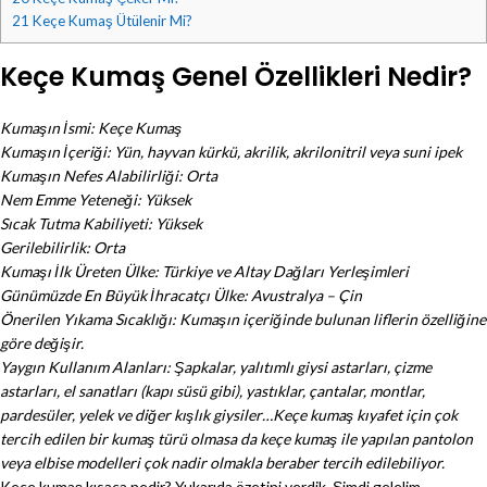
21
Keçe Kumaş Ütülenir Mi?
Keçe Kumaş Genel Özellikleri Nedir?
Kumaşın İsmi: Keçe Kumaş
Kumaşın İçeriği: Yün, hayvan kürkü, akrilik, akrilonitril veya suni ipek
Kumaşın Nefes Alabilirliği: Orta
Nem Emme Yeteneği: Yüksek
Sıcak Tutma Kabiliyeti: Yüksek
Gerilebilirlik: Orta
Kumaşı İlk Üreten Ülke: Türkiye ve Altay Dağları Yerleşimleri
Günümüzde En Büyük İhracatçı Ülke: Avustralya – Çin
Önerilen Yıkama Sıcaklığı: Kumaşın içeriğinde bulunan liflerin özelliğine
göre değişir.
Yaygın Kullanım Alanları: Şapkalar, yalıtımlı giysi astarları, çizme
astarları, el sanatları (kapı süsü gibi), yastıklar, çantalar, montlar,
pardesüler, yelek ve diğer kışlık giysiler…Keçe kumaş kıyafet için çok
tercih edilen bir kumaş türü olmasa da keçe kumaş ile yapılan pantolon
veya elbise modelleri çok nadir olmakla beraber tercih edilebiliyor.
Keçe kumaş kısaca nedir? Yukarıda özetini verdik. Şimdi gelelim