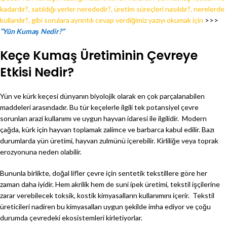
kadardır?, satıldığı yerler nerededir?, üretim süreçleri nasıldır?, nerelerde
kullanılır?, gibi sorulara ayrıntılı cevap verdiğimiz yazıyı okumak için
>>>
“Yün Kumaş Nedir?”
Keçe Kumaş Üretiminin Çevreye
Etkisi Nedir?
Yün ve kürk keçesi dünyanın biyolojik olarak en çok parçalanabilen
maddeleri arasındadır. Bu tür keçelerle ilgili tek potansiyel çevre
sorunları arazi kullanımı ve uygun hayvan idaresi ile ilgilidir. Modern
çağda, kürk için hayvan toplamak zalimce ve barbarca kabul edilir. Bazı
durumlarda yün üretimi, hayvan zulmünü içerebilir. Kirliliğe veya toprak
erozyonuna neden olabilir.
Bununla birlikte, doğal lifler çevre için sentetik tekstillere göre her
zaman daha iyidir. Hem akrilik hem de suni ipek üretimi, tekstil işçilerine
zarar verebilecek toksik, kostik kimyasalların kullanımını içerir. Tekstil
üreticileri nadiren bu kimyasalları uygun şekilde imha ediyor ve çoğu
durumda çevredeki ekosistemleri kirletiyorlar.