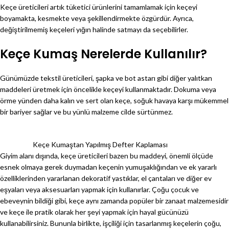
Keçe üreticileri artık tüketici ürünlerini tamamlamak için keçeyi
boyamakta, kesmekte veya şekillendirmekte özgürdür. Ayrıca,
değiştirilmemiş keçeleri yığın halinde satmayı da seçebilirler.
Keçe Kumaş Nerelerde Kullanılır?
Günümüzde tekstil üreticileri, şapka ve bot astarı gibi diğer yalıtkan
maddeleri üretmek için öncelikle keçeyi kullanmaktadır. Dokuma veya
örme yünden daha kalın ve sert olan keçe, soğuk havaya karşı mükemmel
bir bariyer sağlar ve bu yünlü malzeme cilde sürtünmez.
Keçe Kumaştan Yapılmış Defter Kaplaması
Giyim alanı dışında, keçe üreticileri bazen bu maddeyi, önemli ölçüde
esnek olmaya gerek duymadan keçenin yumuşaklığından ve ek yararlı
özelliklerinden yararlanan dekoratif yastıklar, el çantaları ve diğer ev
eşyaları veya aksesuarları yapmak için kullanırlar. Çoğu çocuk ve
ebeveynin bildiği gibi, keçe aynı zamanda popüler bir zanaat malzemesidir
ve keçe ile pratik olarak her şeyi yapmak için hayal gücünüzü
kullanabilirsiniz. Bununla birlikte, işçiliği için tasarlanmış keçelerin çoğu,