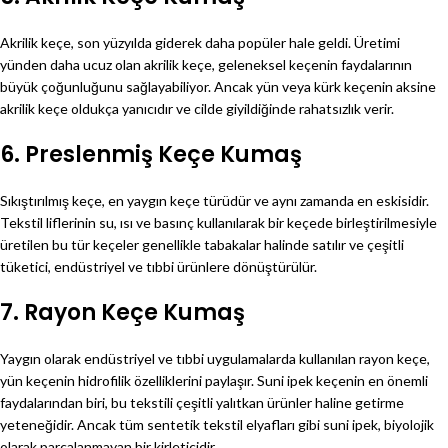
Akrilik keçe, son yüzyılda giderek daha popüler hale geldi. Üretimi
yünden daha ucuz olan akrilik keçe, geleneksel keçenin faydalarının
büyük çoğunluğunu sağlayabiliyor. Ancak yün veya kürk keçenin aksine
akrilik keçe oldukça yanıcıdır ve cilde giyildiğinde rahatsızlık verir.
6. Preslenmiş Keçe Kumaş
Sıkıştırılmış keçe, en yaygın keçe türüdür ve aynı zamanda en eskisidir.
Tekstil liflerinin su, ısı ve basınç kullanılarak bir keçede birleştirilmesiyle
üretilen bu tür keçeler genellikle tabakalar halinde satılır ve çeşitli
tüketici, endüstriyel ve tıbbi ürünlere dönüştürülür.
7. Rayon Keçe Kumaş
Yaygın olarak endüstriyel ve tıbbi uygulamalarda kullanılan rayon keçe,
yün keçenin hidrofilik özelliklerini paylaşır. Suni ipek keçenin en önemli
faydalarından biri, bu tekstili çeşitli yalıtkan ürünler haline getirme
yeteneğidir. Ancak tüm sentetik tekstil elyafları gibi suni ipek, biyolojik
olarak parçalanmayan bir kirleticidir.