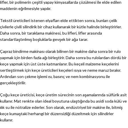
lifler, bir polimerin çeşitli yapay kimyasallarda çözülmesi ile elde edilen
maddenin eğrilmesiyle yapılır.
Tekstil üreticileri istenen elyafları elde ettikten sonra, bunları çelik
çivilerle çivili silindirik bir cihaz kullanarak bir kütle halinde birleştirirler.
Daha sonra, bir taraklama makinesi, bu lifleri, lifler arasında
standartlaştırılmış boşluklarla gevşek bir ağa tarar.
Çapraz bindirme makinası olarak bilinen bir makine daha sonra bir rulo
yapmak için birden fazla ağı birleştirir. Daha sonra bu rulolardan dördü bir
keçe yapmak için üst üste katmanlanır. Bu keçeli malzeme keçelerini
sertleştirmek için keçe üreticileri keçeleri ısıya ve neme maruz bırakır.
Ardından son çekme işlemi ısı, basınç ve nem kombinasyonu ile
gerçekleştirilir.
Çoğu keçe üreticisi, keçe üretim sürecinin son aşamalarında sülfürik asit
kullanır. Mat renkte olan ideal boyutuna ulaştığında bu asidi soda külü ve
ılık su ile nötralize ederler. Son olarak, endüstriyel bir makine ile, bitmiş
keçe kumaştaki herhangi bir düzensizliği düzeltmek için silindirler
kullanır.