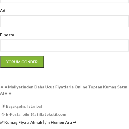
Ad
E-posta
🔹️🔸️Maliyetinden Daha Ucuz Fiyatlarla Online Toptan Kumaş Satın
Al🔸️🔹️
🔰 Başakşehir, Istanbul
💠 E-Posta:
bilgi@atillatekstil.com
✅️ Kumaş Fiyatı Almak İçin Hemen Ara ↩️