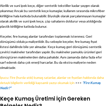
Akrilik ve suni ipek keçe, diğer sentetik tekstiller kadar yaygın olarak
yıkanmaz Ancak bu sentetik keçe kumaşlar, kullanım sırasında mikrofiber
kirliliğine hala katkıda bulunabilir. Biyolojik olarak parçalanmayan kumaşlar
olarak akrilik ve suni ipek keçe, çöp sahalarını doldurur veya atıldığında
plastik kirliliğine katkıda bulunur.
Keçeler, fire kumaş alanlar tarafından toplanmak istenmez. Geri
dönüşümü oldukça maliyetlidir. Bu sebeple keçeler, fire kumaş fiyat
listesi dahilinde bile yer almazlar. Keçe kumaş geri dönüşümü sentetik
çevirici makineler tarafından yapılır. Bu makineler pamuklu ürünleri geri
dönüştüren makinelerden daha pahalıdır. Aynı zamanda daha fazla efor
sarf ederek daha çok enerji harcarlar. Bu da ekstra maliyete neden
olmaktadır.
İpucu: Fire (hurda-atık) kumaş satanlar, alanlar ve fiyatları hakkında daha
detaylı bilgilerin verildiği kapsamlı yazıyı okumak için
>>>
“Fire Kumaş
Nedir?”
Keçe Kumaş Üretimi İçin Gereken
Belgeler Nedir?