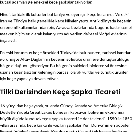
kutsal adamları geleneksel keçe şapkalar takıyorlar.
Hindistan’daki ilk kültürler battaniye ve eyer için keçe kullanırdı. Ve eski
İran ve Türkiye halkı genellikle keçe kilimler yaptı. Antik dünyada keçenin
en önemli kullanımlarından biri, Avrasya bozkırlarında bugüne kadar temel
mesken biçimleri olarak kalan yurts adı verilen dairesel Moğol evlerinin
inşasıydı.
En eski korunmuş keçe örnekleri Türkiye’de bulunurken, tarihsel kanıtlar
görünüşte Altay Dağları’nın keçenin sofistike ürünlere dönüştürüldüğü
bölge olduğunu gösteriyor. Bu bölgenin sakinleri, binlerce yıl öncesine
uzanan kesintisiz bir geleneğin parçası olarak yurtlar ve turistik ürünler
için keçe yapmaya devam ediyor.
Tilki Derisinden Keçe Şapka Ticareti
16. yüzyıldan başlayarak, şu anda Güney Kanada ve Amerika Birleşik
Devletleri’ndeki Great Lakes bölgesini kapsayan bölgenin ekonomisi,
büyük ölçüde kunduz keçesi şapka ticareti ile desteklendi. 1550 ile 1850
yılları arasında, keçe kürkü ile yapılan şapkalar Yeni Dünya’nın en popüler
ihracat ürünleri arasındaydı. Kunduz postu ticareti tek başına İngiliz ve