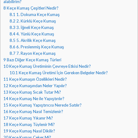
alabilirim?
8
Keçe Kumaş Çeşitleri Nedir?
8.1
1. Dokuma Keçe Kumaş
8.2
2. Kürklü Keçe Kumaş
8.3
3. İğneli Keçe Kumaş
8.4
4. Yünlü Keçe Kumaş
8.5
5. Akrilik Keçe Kumaş
8.6
6. Preslenmiş Keçe Kumaş
8.7
7. Rayon Keçe Kumaş
9
Bazı Diğer Keçe Kumaş Türleri
10
Keçe Kumaş Üretiminin Çevreye Etkisi Nedir?
10.1
Keçe Kumaş Üretimi İçin Gereken Belgeler Nedir?
11
Keçe Kumaşın Özellikleri Nedir?
12
Keçe Kumaşından Neler Yapılır?
13
Keçe Kumaş Sıcak Tutar Mı?
14
Keçe Kumaş Ne ile Yapıştırılır?
15
Keçe Kumaş Yapıştırıcısı Nerede Satılır?
16
Keçe Kumaş Nasıl Temizlenir?
17
Keçe Kumaş Yıkanır Mı?
18
Keçe Kumaş Tüylenir Mi?
19
Keçe Kumaş Nasıl Dikilir?
20
Keçe Kumaş Çeker Mi?