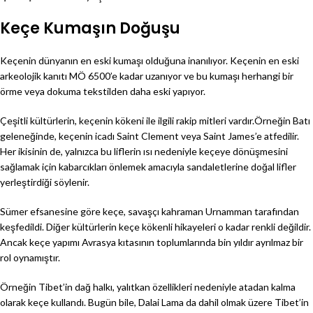
Keçe Kumaşın Doğuşu
Keçenin dünyanın en eski kumaşı olduğuna inanılıyor. Keçenin en eski
arkeolojik kanıtı MÖ 6500’e kadar uzanıyor ve bu kumaşı herhangi bir
örme veya dokuma tekstilden daha eski yapıyor.
Çeşitli kültürlerin, keçenin kökeni ile ilgili rakip mitleri vardır.Örneğin Batı
geleneğinde, keçenin icadı Saint Clement veya Saint James’e atfedilir.
Her ikisinin de, yalnızca bu liflerin ısı nedeniyle keçeye dönüşmesini
sağlamak için kabarcıkları önlemek amacıyla sandaletlerine doğal lifler
yerleştirdiği söylenir.
Sümer efsanesine göre keçe, savaşçı kahraman Urnamman tarafından
keşfedildi. Diğer kültürlerin keçe kökenli hikayeleri o kadar renkli değildir.
Ancak keçe yapımı Avrasya kıtasının toplumlarında bin yıldır ayrılmaz bir
rol oynamıştır.
Örneğin Tibet’in dağ halkı, yalıtkan özellikleri nedeniyle atadan kalma
olarak keçe kullandı. Bugün bile, Dalai Lama da dahil olmak üzere Tibet’in