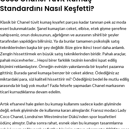
Standardını Nasıl Keşfetti?
Klasik bir Chanel tüvit kumaş kıyafet parçası kadar tanınan pek az moda
eseri bulunmaktadır. Şanel kumaştan ceket, elbise, etek giyme şerefine
sahipseniz, onun dokusunun, ağırlığının ve aurasının sihirli bir şeyler
tarafından yapıldığını bilirsiniz. Ya da bunlar tamamen psikolojik satış
tekniklerinden başka bir şey değildir. Bize göre ikinci teori daha anlamlı.
Zengin hissettirmek en büyük satış tekniklerinden biridir. Pahalı araçlar,
pahalı mücevherler… Hepsi birer farklılık tezinin kendini ispat ediliş
biçimini reklamlaştırır. Örneğin evinizin yakınlarında bir kıyafet pazarına
gittiniz. Burada şanel kumaşa benzer bir ceket aldınız. Ödediğiniz az
miktardaki para, sizi kaliteli hissettirir mi? Ödediğiniz bedel ile mutlu ediliş
arasında bir bağ yok mudur? Fazla felsefe yapmadan Chanel markasının
ticari kurnazlıklarına devam edelim.
Artık efsanevi hale gelen bu kumaşı kullanımı sadece kadın giyiminde
değil, erkek giyiminde de kullanma kararı almışlardır. Fransız modacı Lady
Coco Chanel, Londra’nın Westminster Dükü’nden spor kıyafetleri
ödünç almıştır. Daha sonra rahat, esnek olan bu kumaşın tasarımlarına