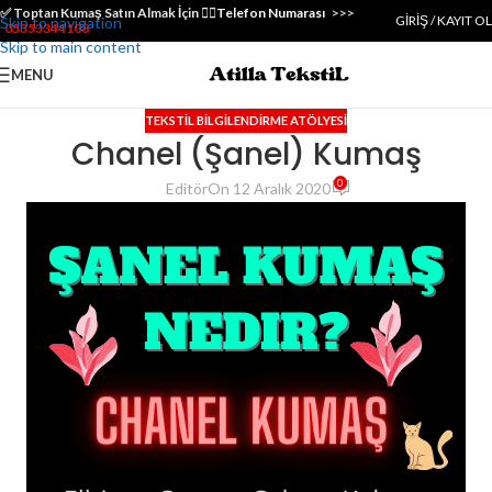
✅️ Toptan Kumaş Satın Almak İçin 👇🏻
Telefon Numarası
>>>
GIRIŞ / KAYIT OL
Skip to navigation
05353344108
Skip to main content
MENU
TEKSTIL BILGILENDIRME ATÖLYESI
Chanel (Şanel) Kumaş
0
Editör
On 12 Aralık 2020