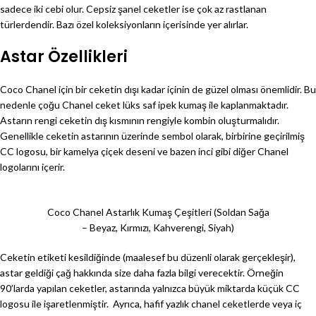
sadece iki cebi olur. Cepsiz şanel ceketler ise çok az rastlanan
türlerdendir. Bazı özel koleksiyonların içerisinde yer alırlar.
Astar Özellikleri
Coco Chanel için bir ceketin dışı kadar içinin de güzel olması önemlidir. Bu
nedenle çoğu Chanel ceket lüks saf ipek kumaş ile kaplanmaktadır.
Astarın rengi ceketin dış kısmının rengiyle kombin oluşturmalıdır.
Genellikle ceketin astarının üzerinde sembol olarak, birbirine geçirilmiş
CC logosu, bir kamelya çiçek deseni ve bazen inci gibi diğer Chanel
logolarını içerir.
Coco Chanel Astarlık Kumaş Çeşitleri (Soldan Sağa
– Beyaz, Kırmızı, Kahverengi, Siyah)
Ceketin etiketi kesildiğinde (maalesef bu düzenli olarak gerçekleşir),
astar geldiği çağ hakkında size daha fazla bilgi verecektir. Örneğin
90’larda yapılan ceketler, astarında yalnızca büyük miktarda küçük CC
logosu ile işaretlenmiştir. Ayrıca, hafif yazlık chanel ceketlerde veya iç