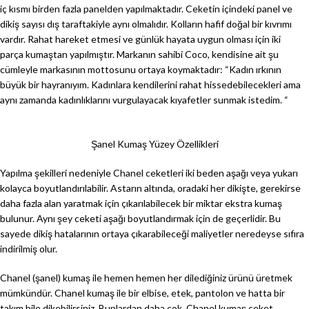
iç kısmı birden fazla panelden yapılmaktadır. Ceketin içindeki panel ve
dikiş sayısı dış taraftakiyle aynı olmalıdır. Kolların hafif doğal bir kıvrımı
vardır. Rahat hareket etmesi ve günlük hayata uygun olması için iki
parça kumaştan yapılmıştır. Markanın sahibi Coco, kendisine ait şu
cümleyle markasının mottosunu ortaya koymaktadır: “Kadın ırkının
büyük bir hayranıyım. Kadınlara kendilerini rahat hissedebilecekleri ama
aynı zamanda kadınlıklarını vurgulayacak kıyafetler sunmak istedim. “
Şanel Kumaş Yüzey Özellikleri
Yapılma şekilleri nedeniyle Chanel ceketleri iki beden aşağı veya yukarı
kolayca boyutlandırılabilir. Astarın altında, oradaki her dikişte, gerekirse
daha fazla alan yaratmak için çıkarılabilecek bir miktar ekstra kumaş
bulunur. Aynı şey ceketi aşağı boyutlandırmak için de geçerlidir. Bu
sayede dikiş hatalarının ortaya çıkarabileceği maliyetler neredeyse sıfıra
indirilmiş olur.
Chanel (şanel) kumaş ile hemen hemen her dilediğiniz ürünü üretmek
mümkündür. Chanel kumaş ile bir elbise, etek, pantolon ve hatta bir
takım bile dikebilirsiniz. Bunlardan daha çok Chanel kumaş ceket