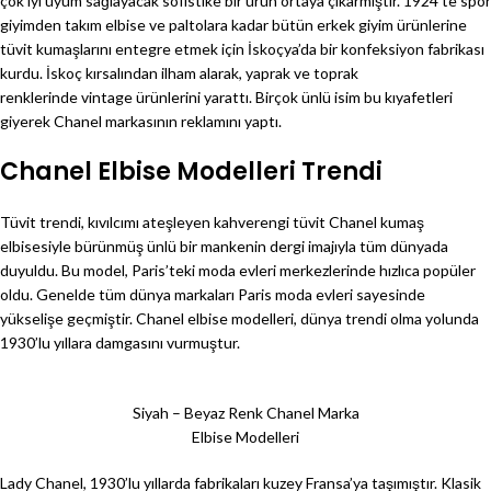
çok iyi uyum sağlayacak sofistike bir ürün ortaya çıkarmıştır. 1924’te spor
giyimden takım elbise ve paltolara kadar bütün erkek giyim ürünlerine
tüvit kumaşlarını entegre etmek için İskoçya’da bir konfeksiyon fabrikası
kurdu. İskoç kırsalından ilham alarak, yaprak ve toprak
renklerinde vintage ürünlerini yarattı. Birçok ünlü isim bu kıyafetleri
giyerek Chanel markasının reklamını yaptı.
Chanel Elbise Modelleri Trendi
Tüvit trendi, kıvılcımı ateşleyen kahverengi tüvit Chanel kumaş
elbisesiyle bürünmüş ünlü bir mankenin dergi imajıyla tüm dünyada
duyuldu. Bu model, Paris’teki moda evleri merkezlerinde hızlıca popüler
oldu. Genelde tüm dünya markaları Paris moda evleri sayesinde
yükselişe geçmiştir. Chanel elbise modelleri, dünya trendi olma yolunda
1930’lu yıllara damgasını vurmuştur.
Siyah – Beyaz Renk Chanel Marka
Elbise Modelleri
Lady Chanel, 1930’lu yıllarda fabrikaları kuzey Fransa’ya taşımıştır. Klasik