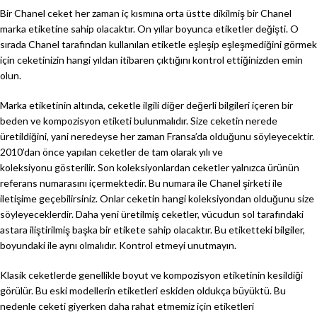
Bir Chanel ceket her zaman iç kısmına orta üstte dikilmiş bir Chanel
marka etiketine sahip olacaktır. On yıllar boyunca etiketler değişti. O
sırada Chanel tarafından kullanılan etiketle eşleşip eşleşmediğini görmek
için ceketinizin hangi yıldan itibaren çıktığını kontrol ettiğinizden emin
olun.
Marka etiketinin altında, ceketle ilgili diğer değerli bilgileri içeren bir
beden ve kompozisyon etiketi bulunmalıdır. Size ceketin nerede
üretildiğini, yani neredeyse her zaman Fransa’da olduğunu söyleyecektir.
2010’dan önce yapılan ceketler de tam olarak yılı ve
koleksiyonu gösterilir. Son koleksiyonlardan ceketler yalnızca ürünün
referans numarasını içermektedir. Bu numara ile Chanel şirketi ile
iletişime geçebilirsiniz. Onlar ceketin hangi koleksiyondan olduğunu size
söyleyeceklerdir. Daha yeni üretilmiş ceketler, vücudun sol tarafındaki
astara iliştirilmiş başka bir etikete sahip olacaktır. Bu etiketteki bilgiler,
boyundaki ile aynı olmalıdır. Kontrol etmeyi unutmayın.
Klasik ceketlerde genellikle boyut ve kompozisyon etiketinin kesildiği
görülür. Bu eski modellerin etiketleri eskiden oldukça büyüktü. Bu
nedenle ceketi giyerken daha rahat etmemiz için etiketleri