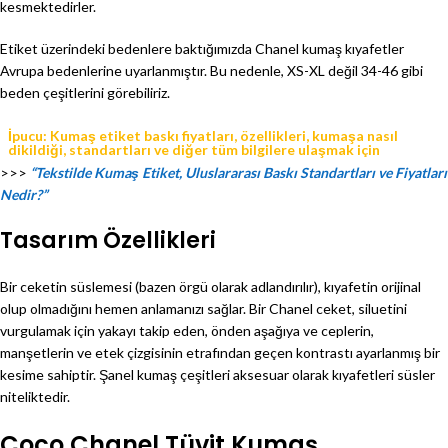
kesmektedirler.
Etiket üzerindeki bedenlere baktığımızda Chanel kumaş kıyafetler
Avrupa bedenlerine uyarlanmıştır. Bu nedenle, XS-XL değil 34-46 gibi
beden çeşitlerini görebiliriz.
İpucu: Kumaş etiket baskı fiyatları, özellikleri, kumaşa nasıl
dikildiği, standartları ve diğer tüm bilgilere ulaşmak için
>>>
“Tekstilde Kumaş Etiket, Uluslararası Baskı Standartları ve Fiyatları
Nedir?”
Tasarım Özellikleri
Bir ceketin süslemesi (bazen örgü olarak adlandırılır), kıyafetin orijinal
olup olmadığını hemen anlamanızı sağlar. Bir Chanel ceket, siluetini
vurgulamak için yakayı takip eden, önden aşağıya ve ceplerin,
manşetlerin ve etek çizgisinin etrafından geçen kontrastı ayarlanmış bir
kesime sahiptir. Şanel kumaş çeşitleri aksesuar olarak kıyafetleri süsler
niteliktedir.
Coco Chanel Tüvit Kumaş