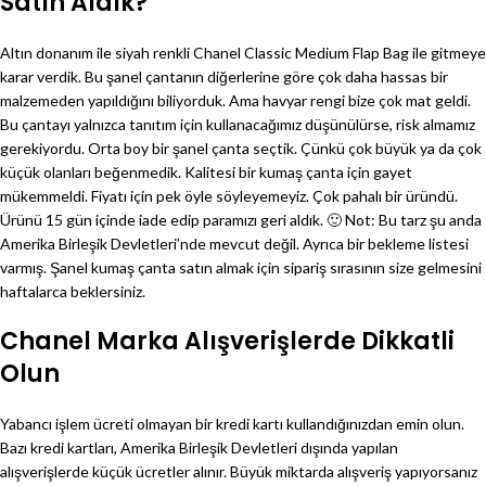
Satın Aldık?
Altın donanım ile siyah renkli Chanel Classic Medium Flap Bag ile gitmeye
karar verdik. Bu şanel çantanın diğerlerine göre çok daha hassas bir
malzemeden yapıldığını biliyorduk. Ama havyar rengi bize çok mat geldi.
Bu çantayı yalnızca tanıtım için kullanacağımız düşünülürse, risk almamız
gerekiyordu. Orta boy bir şanel çanta seçtik. Çünkü çok büyük ya da çok
küçük olanları beğenmedik. Kalitesi bir kumaş çanta için gayet
mükemmeldi. Fiyatı için pek öyle söyleyemeyiz. Çok pahalı bir üründü.
Ürünü 15 gün içinde iade edip paramızı geri aldık. 🙂 Not: Bu tarz şu anda
Amerika Birleşik Devletleri’nde mevcut değil. Ayrıca bir bekleme listesi
varmış. Şanel kumaş çanta satın almak için sipariş sırasının size gelmesini
haftalarca beklersiniz.
Chanel Marka Alışverişlerde Dikkatli
Olun
Yabancı işlem ücreti olmayan bir kredi kartı kullandığınızdan emin olun.
Bazı kredi kartları, Amerika Birleşik Devletleri dışında yapılan
alışverişlerde küçük ücretler alınır. Büyük miktarda alışveriş yapıyorsanız