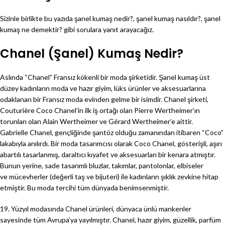
Sizinle birlikte bu yazıda şanel kumaş nedir?, şanel kumaş nasıldır?, şanel
kumaş ne demektir? gibi sorulara yanıt arayacağız.
Chanel (Şanel) Kumaş Nedir?
Aslında “Chanel” Fransız kökenli bir moda şirketidir. Şanel kumaş üst
düzey kadınların moda ve hazır giyim, lüks ürünler ve aksesuarlarına
odaklanan bir Fransız moda evinden gelme bir isimdir. Chanel şirketi,
Couturière Coco Chanel’in ilk iş ortağı olan Pierre Wertheimer’ın
torunları olan Alain Wertheimer ve Gérard Wertheimer’e aittir.
Gabrielle Chanel, gençliğinde şantöz olduğu zamanından itibaren “Coco”
lakabıyla anılırdı. Bir moda tasarımcısı olarak Coco Chanel, gösterişli, aşırı
abartılı tasarlanmış, daraltıcı kıyafet ve aksesuarları bir kenara atmıştır.
Bunun yerine, sade tasarımlı bluzlar, takımlar, pantolonlar, elbiseler
ve mücevherler (değerli taş ve bijuteri) ile kadınların şıklık zevkine hitap
etmiştir. Bu moda tercihi tüm dünyada benimsenmiştir.
19. Yüzyıl modasında Chanel ürünleri, dünyaca ünlü mankenler
sayesinde tüm Avrupa’ya yayılmıştır. Chanel, hazır giyim, güzellik, parfüm