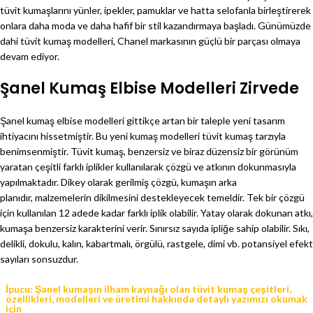
tüvit kumaşlarını yünler, ipekler, pamuklar ve hatta selofanla birleştirerek
onlara daha moda ve daha hafif bir stil kazandırmaya başladı. Günümüzde
dahi tüvit kumaş modelleri, Chanel markasının güçlü bir parçası olmaya
devam ediyor.
Şanel Kumaş Elbise Modelleri Zirvede
Şanel kumaş elbise modelleri gittikçe artan bir taleple yeni tasarım
ihtiyacını hissetmiştir. Bu yeni kumaş modelleri tüvit kumaş tarzıyla
benimsenmiştir. Tüvit kumaş, benzersiz ve biraz düzensiz bir görünüm
yaratan çeşitli farklı iplikler kullanılarak çözgü ve atkının dokunmasıyla
yapılmaktadır. Dikey olarak gerilmiş çözgü, kumaşın arka
planıdır, malzemelerin dikilmesini destekleyecek temeldir. Tek bir çözgü
için kullanılan 12 adede kadar farklı iplik olabilir. Yatay olarak dokunan atkı,
kumaşa benzersiz karakterini verir. Sınırsız sayıda ipliğe sahip olabilir. Sıkı,
delikli, dokulu, kalın, kabartmalı, örgülü, rastgele, dimi vb. potansiyel efekt
sayıları sonsuzdur.
İpucu: Şanel kumaşın ilham kaynağı olan tüvit kumaş çeşitleri,
özellikleri, modelleri ve üretimi hakkında detaylı yazımızı okumak
için