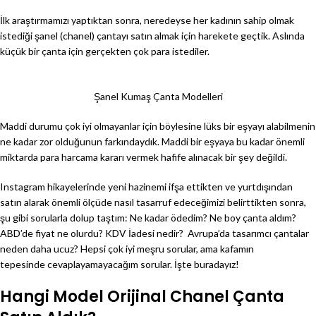
İlk araştırmamızı yaptıktan sonra, neredeyse her kadının sahip olmak
istediği şanel (chanel) çantayı satın almak için harekete geçtik. Aslında
küçük bir çanta için gerçekten çok para istediler.
Şanel Kumaş Çanta Modelleri
Maddi durumu çok iyi olmayanlar için böylesine lüks bir eşyayı alabilmenin
ne kadar zor olduğunun farkındaydık. Maddi bir eşyaya bu kadar önemli
miktarda para harcama kararı vermek hafife alınacak bir şey değildi.
Instagram hikayelerinde yeni hazinemi ifşa ettikten ve yurtdışından
satın alarak önemli ölçüde nasıl tasarruf edeceğimizi belirttikten sonra,
şu gibi sorularla dolup taştım: Ne kadar ödedim? Ne boy çanta aldım?
ABD’de fiyat ne olurdu? KDV İadesi nedir? Avrupa’da tasarımcı çantalar
neden daha ucuz? Hepsi çok iyi meşru sorular, ama kafamın
tepesinde cevaplayamayacağım sorular. İşte buradayız!
Hangi Model Orijinal Chanel Çanta