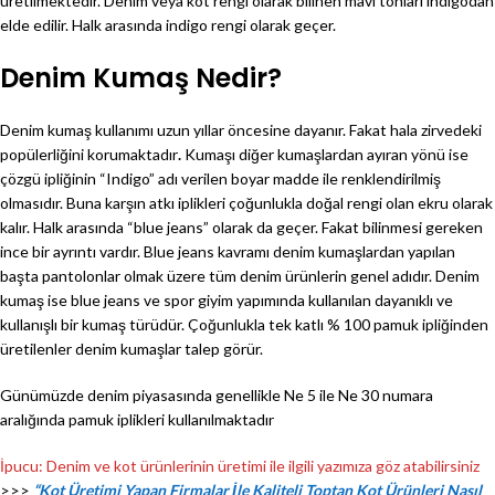
üretilmektedir. Denim veya kot rengi olarak bilinen mavi tonları indigodan
elde edilir. Halk arasında indigo rengi olarak geçer.
Denim Kumaş Nedir?
Denim kumaş kullanımı uzun yıllar öncesine dayanır. Fakat hala zirvedeki
popülerliğini korumaktadır
.
Kumaşı diğer kumaşlardan ayıran yönü ise
çözgü ipliğinin “Indigo” adı verilen boyar madde ile renklendirilmiş
olmasıdır. Buna karşın atkı iplikleri çoğunlukla doğal rengi olan ekru olarak
kalır. Halk arasında “blue jeans” olarak da geçer. Fakat bilinmesi gereken
ince bir ayrıntı vardır. Blue jeans kavramı denim kumaşlardan yapılan
başta pantolonlar olmak üzere tüm denim ürünlerin genel adıdır. Denim
kumaş ise blue jeans ve spor giyim yapımında kullanılan dayanıklı ve
kullanışlı bir kumaş türüdür. Çoğunlukla tek katlı % 100 pamuk ipliğinden
üretilenler denim kumaşlar talep görür.
Günümüzde denim piyasasında genellikle Ne 5 ile Ne 30 numara
aralığında pamuk iplikleri kullanılmaktadır
İpucu: Denim ve kot ürünlerinin üretimi ile ilgili yazımıza göz atabilirsiniz
>>>
“Kot Üretimi Yapan Firmalar İle Kaliteli Toptan Kot Ürünleri Nasıl