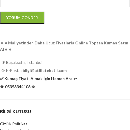
🔹️🔸️Maliyetinden Daha Ucuz Fiyatlarla Online Toptan Kumaş Satın
Al🔸️🔹️
🔰 Başakşehir, Istanbul
💠 E-Posta:
bilgi@atillatekstil.com
✅️ Kumaş Fiyatı Almak İçin Hemen Ara ↩️
📳 05353344108 📳
BILGI KUTUSU
Gizlilik Politikası